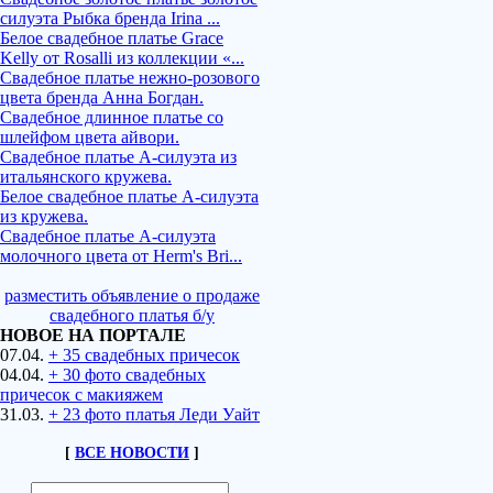
силуэта Рыбка бренда Irina ...
Белое свадебное платье Grace
Kelly от Rosalli из коллекции «...
Свадебное платье нежно-розового
цвета бренда Анна Богдан.
Свадебное длинное платье со
шлейфом цвета айвори.
Свадебное платье А-силуэта из
итальянского кружева.
Белое свадебное платье А-силуэта
из кружева.
Свадебное платье А-силуэта
молочного цвета от Herm's Bri...
разместить объявление о продаже
свадебного платья б/у
НОВОЕ НА ПОРТАЛЕ
07.04.
+ 35 свадебных причесок
04.04.
+ 30 фото свадебных
причесок с макияжем
31.03.
+ 23 фото платья Леди Уайт
[
ВСЕ НОВОСТИ
]