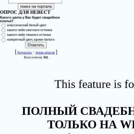
ОПРОС ДЛЯ НЕВЕСТ
Какого цвета у Вас будет свадебное
платье?
классический белый цвет
какого-либо светлого оттенка
какого-либо темного оттенка
конкретный цвет, кроме белого
[
·
]
Результаты
Архив опросов
Всего ответов:
841
This feature is 
ПОЛНЫЙ СВАДЕБН
ТОЛЬКО НА W