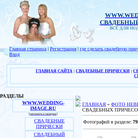
WWW.WED
СВАДЕБНЫЙ
ВСЁ ДЛЯ П
Главная страница
|
Регистрация
|
где сделать свадебную при
Вход
ГЛАВНАЯ САЙТА
|
СВАДЕБНЫЕ ПРИЧЕСКИ
|
С
С
РАЗДЕЛЫ
WWW.WEDDING-
ГЛАВНАЯ
»
ФОТО НЕВ
IMAGE.RU
СВАДЕБНЫХ ПРИЧЕС
[запомнить в закладках]
СВАДЕБНЫЕ
Фотографий в разделе:
79
ПРИЧЕСКИ
СВАДЕБНЫЙ