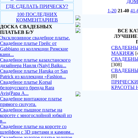
ДОМ
ГДЕ СДЕЛАТЬ ПРИЧЕСКУ?
1-20
21-40
41-
100 ПОСЛЕДНИХ
КОММЕНТАРИЕВ
ДОСКА СВАДЕБНЫХ
ВСЕ КА
ПЛАТЬЕВ Б/У
ЛУЧШИЕ
Эксклюзивное свадебное платье.
Свадебное платье Грейс от
СВАДЕБНЫ
Gabbiano из коллекции Римские
МАКИЯЖ
[
кани...
СВАДЕБНЫ
Свадебное платье казахстанского
[308]
дизайнера Наиля (Naiyl Baiku...
СВАДЕБНЫ
Свадебное платье Haruka от San
[0]
Patrick из коллекции «Fashion...
ПРИЧЕСКИ
Свадебное платье Korsal
КРАСОТЫ 
белорусского бренда Rara
Avis(Рара А...
Свадебное винтажное платье
прямого силуэта.
Свадебное пышное платье на
корсете с многослойной юбкой из
в...
Свадебное платье на корсете со
шлейфом с 3D цветами и камням...
Свадебное золотое платье золотое