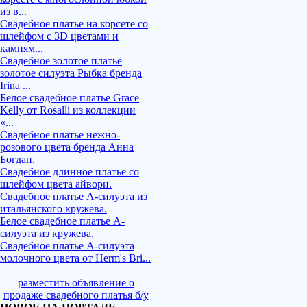
из в...
Свадебное платье на корсете со
шлейфом с 3D цветами и
камням...
Свадебное золотое платье
золотое силуэта Рыбка бренда
Irina ...
Белое свадебное платье Grace
Kelly от Rosalli из коллекции
«...
Свадебное платье нежно-
розового цвета бренда Анна
Богдан.
Свадебное длинное платье со
шлейфом цвета айвори.
Свадебное платье А-силуэта из
итальянского кружева.
Белое свадебное платье А-
силуэта из кружева.
Свадебное платье А-силуэта
молочного цвета от Herm's Bri...
разместить объявление о
продаже свадебного платья б/у