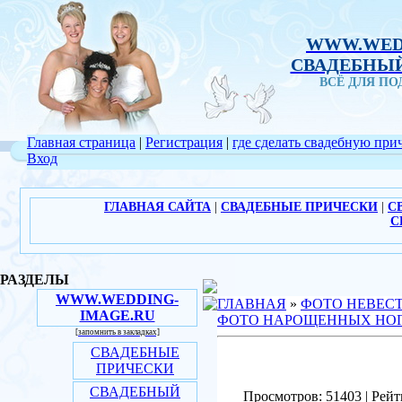
WWW.WED
СВАДЕБНЫЙ
ВСЁ ДЛЯ П
Главная страница
|
Регистрация
|
где сделать свадебную при
Вход
ГЛАВНАЯ САЙТА
|
СВАДЕБНЫЕ ПРИЧЕСКИ
|
С
С
РАЗДЕЛЫ
WWW.WEDDING-
ГЛАВНАЯ
»
ФОТО НЕВЕС
IMAGE.RU
ФОТО НАРОЩЕННЫХ НО
[запомнить в закладках]
СВАДЕБНЫЕ
ПРИЧЕСКИ
СВАДЕБНЫЙ
Просмотров: 51403 | Рейт