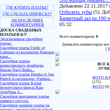
Добавлено 22.11.2017 
ГДЕ КУПИТЬ ПЛАТЬЕ?
Отбелить зубы
(5). До
ГДЕ СДЕЛАТЬ ПРИЧЕСКУ?
Банкетный зал на 100 
100 ПОСЛЕДНИХ
05:32
КОММЕНТАРИЕВ
ДОСКА СВАДЕБНЫХ
ПЛАТЬЕВ Б/У
Всего комментариев:
0
Эксклюзивное свадебное
платье.
Добавлять комментарии могу
Свадебное платье Грейс от
[
Р
Gabbiano из коллекции Римские
кани...
Свадебное платье
ВСЕ К
казахстанского дизайнера
ЛУЧШ
Наиля (Naiyl Baiku...
Свадебное платье Haruka от San
ФОТО Н
Patrick из коллекции «Fashion...
[175]
Свадебное платье Korsal
ФОТО
[0]
белорусского бренда Rara
Avis(Рара А...
Свадебное винтажное платье
прямого силуэта.
Свадебное пышное платье на
корсете с многослойной юбкой