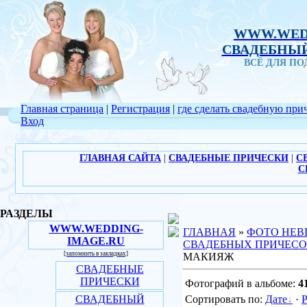
WWW.WED
СВАДЕБНЫЙ
ВСЁ ДЛЯ П
Главная страница
|
Регистрация
|
где сделать свадебную при
Вход
ГЛАВНАЯ САЙТА
|
СВАДЕБНЫЕ ПРИЧЕСКИ
|
С
С
РАЗДЕЛЫ
WWW.WEDDING-
ГЛАВНАЯ
»
ФОТО НЕВ
IMAGE.RU
СВАДЕБНЫХ ПРИЧЕС
[запомнить в закладках]
МАКИЯЖ
СВАДЕБНЫЕ
ПРИЧЕСКИ
Фотографий в альбоме:
4
СВАДЕБНЫЙ
Сортировать по:
Дате
·