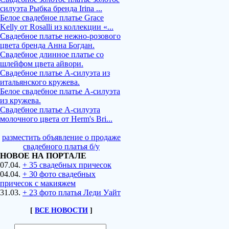
силуэта Рыбка бренда Irina ...
Белое свадебное платье Grace
Kelly от Rosalli из коллекции «...
Свадебное платье нежно-розового
цвета бренда Анна Богдан.
Свадебное длинное платье со
шлейфом цвета айвори.
Свадебное платье А-силуэта из
итальянского кружева.
Белое свадебное платье А-силуэта
из кружева.
Свадебное платье А-силуэта
молочного цвета от Herm's Bri...
разместить объявление о продаже
свадебного платья б/у
НОВОЕ НА ПОРТАЛЕ
07.04.
+ 35 свадебных причесок
04.04.
+ 30 фото свадебных
причесок с макияжем
31.03.
+ 23 фото платья Леди Уайт
[
ВСЕ НОВОСТИ
]