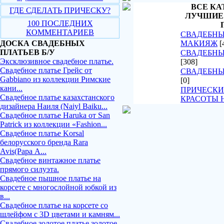
ВСЕ КА
ГДЕ СДЕЛАТЬ ПРИЧЕСКУ?
ЛУЧШИЕ
100 ПОСЛЕДНИХ
КОММЕНТАРИЕВ
СВАДЕБНЫ
ДОСКА СВАДЕБНЫХ
МАКИЯЖ
[
ПЛАТЬЕВ Б/У
СВАДЕБНЫ
Эксклюзивное свадебное платье.
[308]
Свадебное платье Грейс от
СВАДЕБНЫ
Gabbiano из коллекции Римские
[0]
кани...
ПРИЧЕСКИ
Свадебное платье казахстанского
КРАСОТЫ 
дизайнера Наиля (Naiyl Baiku...
Свадебное платье Haruka от San
Patrick из коллекции «Fashion...
Свадебное платье Korsal
белорусского бренда Rara
Avis(Рара А...
Свадебное винтажное платье
прямого силуэта.
Свадебное пышное платье на
корсете с многослойной юбкой из
в...
Свадебное платье на корсете со
шлейфом с 3D цветами и камням...
Свадебное золотое платье золотое