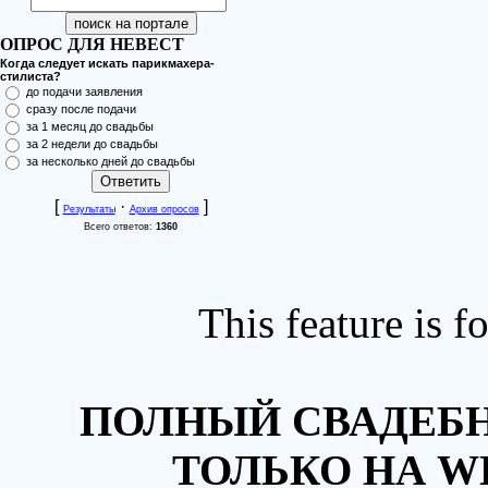
ОПРОС ДЛЯ НЕВЕСТ
Когда следует искать парикмахера-
стилиста?
до подачи заявления
сразу после подачи
за 1 месяц до свадьбы
за 2 недели до свадьбы
за несколько дней до свадьбы
[
·
]
Результаты
Архив опросов
Всего ответов:
1360
This feature is 
ПОЛНЫЙ СВАДЕБН
ТОЛЬКО НА W