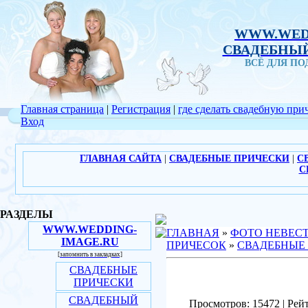
WWW.WED
СВАДЕБНЫЙ
ВСЁ ДЛЯ П
Главная страница
|
Регистрация
|
где сделать свадебную при
Вход
ГЛАВНАЯ САЙТА
|
СВАДЕБНЫЕ ПРИЧЕСКИ
|
С
С
РАЗДЕЛЫ
WWW.WEDDING-
ГЛАВНАЯ
»
ФОТО НЕВЕС
IMAGE.RU
ПРИЧЕСОК
»
СВАДЕБНЫЕ
[запомнить в закладках]
СВАДЕБНЫЕ
ПРИЧЕСКИ
СВАДЕБНЫЙ
Просмотров: 15472 | Рейт