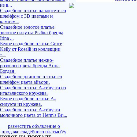
из в...
Свадебное платье на корсете со
шлейфом с 3D цветами и
камням...
Свадебное золотое платье
золотое силуэта Рыбка бренда
Irina ...
Белое свадебное платье Grace
Kelly от Rosalli из коллекции
«...
Свадебное платье нежно-
розового цвета бренда Анна
Богдан.
Свадебное длинное платье со
шлейфом цвета айвори.
Свадебное платье А-силуэта из
итальянского кружева.
Белое свадебное платье А-
силуэта из кружева.
Свадебное платье А-силуэта
молочного цвета от Herm's Bri...
разместить объявление о
продаже свадебного платья б/у