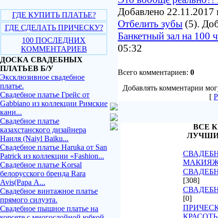
Добавлено 22.11.2017 
ГДЕ КУПИТЬ ПЛАТЬЕ?
Отбелить зубы
(5). До
ГДЕ СДЕЛАТЬ ПРИЧЕСКУ?
Банкетный зал на 100 
100 ПОСЛЕДНИХ
05:32
КОММЕНТАРИЕВ
ДОСКА СВАДЕБНЫХ
ПЛАТЬЕВ Б/У
Всего комментариев:
0
Эксклюзивное свадебное
платье.
Добавлять комментарии могу
Свадебное платье Грейс от
[
Р
Gabbiano из коллекции Римские
кани...
Свадебное платье
ВСЕ К
казахстанского дизайнера
ЛУЧШИ
Наиля (Naiyl Baiku...
Свадебное платье Haruka от San
СВАДЕБН
Patrick из коллекции «Fashion...
МАКИЯ
Свадебное платье Korsal
СВАДЕБН
белорусского бренда Rara
[308]
Avis(Рара А...
СВАДЕБ
Свадебное винтажное платье
[0]
прямого силуэта.
ПРИЧЕСК
Свадебное пышное платье на
КРАСОТ
корсете с многослойной юбкой