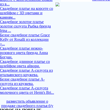
из в...
Свадебное платье на корсете со
шлейфом с 3D цветами и
камням...
Свадебное золотое платье
золотое силуэта Рыбка бренда
Irina ...
Белое свадебное платье Grace
Kelly от Rosalli из коллекции
«...
Свадебное платье нежно-
розового цвета бренда Анна
Богдан.
Свадебное длинное платье со
шлейфом цвета айвори.
Свадебное платье А-силуэта из
итальянского кружева.
Белое свадебное платье А-
силуэта из кружева.
Свадебное платье А-силуэта
молочного цвета от Herm's Bri...
разместить объявление о
продаже свадебного платья б/у