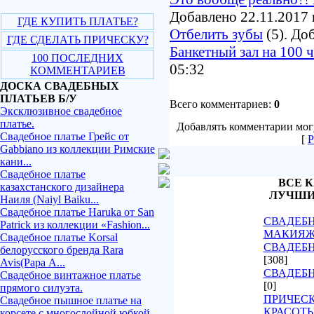
Добавлено 22.11.2017 
ГДЕ КУПИТЬ ПЛАТЬЕ?
Отбелить зубы
(5). До
ГДЕ СДЕЛАТЬ ПРИЧЕСКУ?
Банкетный зал на 100 
100 ПОСЛЕДНИХ
05:32
КОММЕНТАРИЕВ
ДОСКА СВАДЕБНЫХ
ПЛАТЬЕВ Б/У
Всего комментариев:
0
Эксклюзивное свадебное
платье.
Добавлять комментарии могу
Свадебное платье Грейс от
[
Р
Gabbiano из коллекции Римские
кани...
Свадебное платье
ВСЕ К
казахстанского дизайнера
ЛУЧШИ
Наиля (Naiyl Baiku...
Свадебное платье Haruka от San
СВАДЕБН
Patrick из коллекции «Fashion...
МАКИЯ
Свадебное платье Korsal
СВАДЕБН
белорусского бренда Rara
[308]
Avis(Рара А...
СВАДЕБ
Свадебное винтажное платье
[0]
прямого силуэта.
ПРИЧЕСК
Свадебное пышное платье на
КРАСОТ
корсете с многослойной юбкой