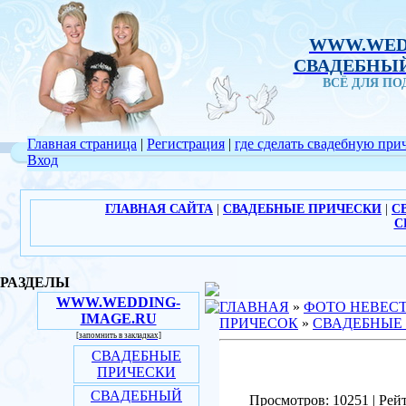
WWW.WED
СВАДЕБНЫЙ
ВСЁ ДЛЯ П
Главная страница
|
Регистрация
|
где сделать свадебную при
Вход
ГЛАВНАЯ САЙТА
|
СВАДЕБНЫЕ ПРИЧЕСКИ
|
С
С
РАЗДЕЛЫ
WWW.WEDDING-
ГЛАВНАЯ
»
ФОТО НЕВЕС
IMAGE.RU
ПРИЧЕСОК
»
СВАДЕБНЫЕ
[запомнить в закладках]
СВАДЕБНЫЕ
ПРИЧЕСКИ
СВАДЕБНЫЙ
Просмотров: 10251 | Рейт