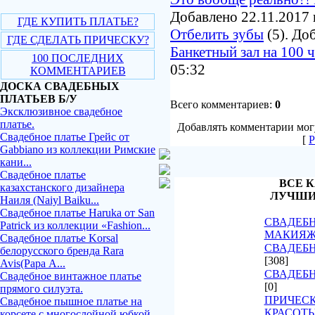
Добавлено 22.11.2017 
ГДЕ КУПИТЬ ПЛАТЬЕ?
Отбелить зубы
(5). До
ГДЕ СДЕЛАТЬ ПРИЧЕСКУ?
Банкетный зал на 100 
100 ПОСЛЕДНИХ
05:32
КОММЕНТАРИЕВ
ДОСКА СВАДЕБНЫХ
ПЛАТЬЕВ Б/У
Всего комментариев:
0
Эксклюзивное свадебное
платье.
Добавлять комментарии могу
Свадебное платье Грейс от
[
Р
Gabbiano из коллекции Римские
кани...
Свадебное платье
ВСЕ К
казахстанского дизайнера
ЛУЧШИ
Наиля (Naiyl Baiku...
Свадебное платье Haruka от San
СВАДЕБН
Patrick из коллекции «Fashion...
МАКИЯ
Свадебное платье Korsal
СВАДЕБН
белорусского бренда Rara
[308]
Avis(Рара А...
СВАДЕБ
Свадебное винтажное платье
[0]
прямого силуэта.
ПРИЧЕСК
Свадебное пышное платье на
КРАСОТ
корсете с многослойной юбкой