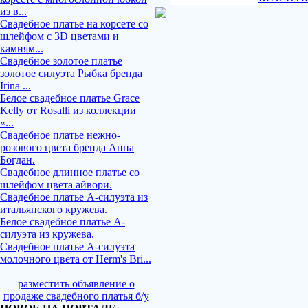
из в...
Свадебное платье на корсете со
шлейфом с 3D цветами и
камням...
Свадебное золотое платье
золотое силуэта Рыбка бренда
Irina ...
Белое свадебное платье Grace
Kelly от Rosalli из коллекции
«...
Свадебное платье нежно-
розового цвета бренда Анна
Богдан.
Свадебное длинное платье со
шлейфом цвета айвори.
Свадебное платье А-силуэта из
итальянского кружева.
Белое свадебное платье А-
силуэта из кружева.
Свадебное платье А-силуэта
молочного цвета от Herm's Bri...
разместить объявление о
продаже свадебного платья б/у