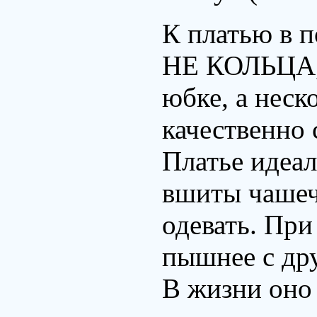
К платью в п
НЕ КОЛЬЦА, 
юбке, а неск
качественно 
Платье идеал
вшиты чашеч
одевать. При
пышнее с др
В жизни оно 