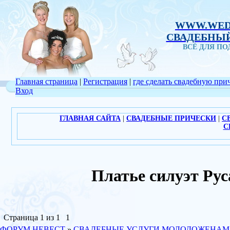
WWW.WED
СВАДЕБНЫЙ
ВСЁ ДЛЯ П
Главная страница
|
Регистрация
|
где сделать свадебную при
Вход
ГЛАВНАЯ САЙТА
|
СВАДЕБНЫЕ ПРИЧЕСКИ
|
С
С
Платье силуэт Р
Страница
1
из
1
1
ФОРУМ НЕВЕСТ
»
СВАДЕБНЫЕ УСЛУГИ МОЛОДОЖЕНАМ