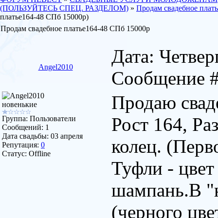
(ПОЛЬЗУЙТЕСЬ СПЕЦ. РАЗДЕЛОМ)
»
Продам свадебное плат
платье164-48 СПб 15000р)
Продам свадебное платье164-48 СПб 15000р
Дата: Четверг
Angel2010
Сообщение 
Продаю сваде
новенькие
Рост 164, Ра
Группа: Пользователи
Сообщений:
1
Дата свадьбы:
03 апреля
колец. (Перв
Репутация:
0
Статус:
Offline
Туфли - цвет
шампань.В "
(черного цве