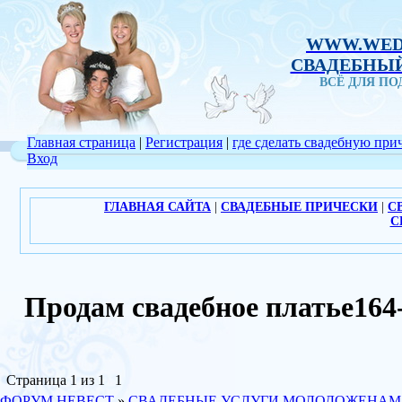
WWW.WED
СВАДЕБНЫЙ
ВСЁ ДЛЯ П
Главная страница
|
Регистрация
|
где сделать свадебную при
Вход
ГЛАВНАЯ САЙТА
|
СВАДЕБНЫЕ ПРИЧЕСКИ
|
С
С
Продам свадебное платье16
Страница
1
из
1
1
ФОРУМ НЕВЕСТ
»
СВАДЕБНЫЕ УСЛУГИ МОЛОДОЖЕНАМ