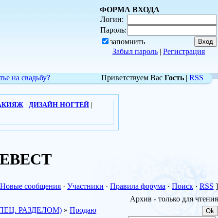
ФОРМА ВХОДА
Логин:
Пароль:
запомнить
Забыл пароль
|
Регистрация
тье на свадьбу?
Приветствуем Вас
Гость
|
RSS
АКИЯЖ
|
ДИЗАЙН НОГТЕЙ
|
 НЕВЕСТ
Новые сообщения
·
Участники
·
Правила форума
·
Поиск
·
RSS
]
Архив - только для чтения
ПЕЦ. РАЗДЕЛОМ)
»
Продаю