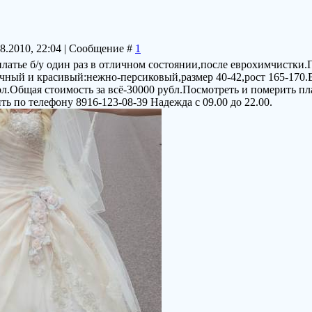
08.2010, 22:04 | Сообщение #
1
латье б/у один раз в отличном состоянии,после еврохимчистки.
чный и красивый:нежно-персиковый,размер 40-42,рост 165-170.
ол.Общая стоимость за всё-30000 рубл.Посмотреть и померить п
ь по телефону 8916-123-08-39 Надежда с 09.00 до 22.00.