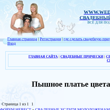
WWW.WED
СВАДЕБНЫЙ
ВСЁ ДЛЯ П
Главная страница
|
Регистрация
|
где сделать свадебную при
Вход
ГЛАВНАЯ САЙТА
|
СВАДЕБНЫЕ ПРИЧЕСКИ
|
С
С
Пышное платье цвет
Страница
1
из
1
1
ФОРУМ НЕВЕСТ
»
СВАДЕБНЫЕ УСЛУГИ МОЛОДОЖЕНАМ