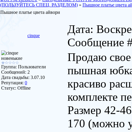
(ПОЛЬЗУЙТЕСЬ СПЕЦ. РАЗДЕЛОМ)
»
Пышное платье цвета а
Пышное платье цвета айвори
Дата: Воскрес
cinque
Сообщение 
Продаю свое
новенькие
пышная юбка,
Группа: Пользователи
Сообщений:
2
Дата свадьбы:
3.07.10
красиво рас
Репутация:
0
Статус:
Offline
комплекте пе
Размер 42-46
170 (можно у