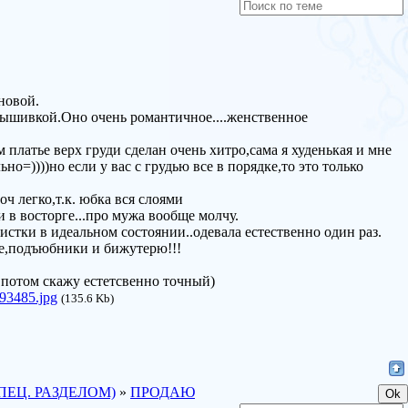
новой.
 вышивкой.Оно очень романтичное....женственное
ом платье верх груди сделан очень хитро,сама я худенькая и мне
но=))))но если у вас с грудью все в порядке,то это только
оч легко,т.к. юбка вся слоями
 в восторге...про мужа вообще молчу.
имчистки в идеальном состоянии..одевала естественно один раз.
не,подъюбники и бижутерю!!!
с потом скажу естетсвенно точный)
93485.jpg
(135.6 Kb)
ПЕЦ. РАЗДЕЛОМ)
»
ПРОДАЮ