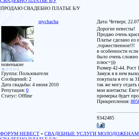
СВАДЕБНО ПЛАТЬЕ Б/У
ПРОДАЮ СВАДЕБНО ПЛАТЬЕ Б/У
mychacha
Дата: Четверг, 22.0
Дорогие невесты!
Продаю очень краси
Платье сделано из 
,торжественное!!!
в особенности если 
было очень сложно п
плюс=)))
новенькие
Размер 42-44. Рост 
Группа: Пользователи
Замуж я в нем выхо
Сообщений:
2
покупала я его за 3
Дата свадьбы:
4 июня 2010
так же могу отдать
Репутация:
0
мои контакты: Евг
Статус:
Offline
примерка будет про
Прикрепления:
885
9342485
ФОРУМ НЕВЕСТ
»
СВАДЕБНЫЕ УСЛУГИ МОЛОДОЖЕНАМ