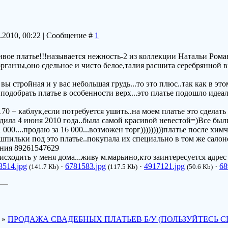
7.2010, 00:22 | Сообщение #
1
вое платье!!!называется нежность-2 из коллекции Натальи Рома
органзы,оно сдельное и чисто белое,талия расшита серебрянной
вы стройная и у вас небольшая грудь...то это плюс..так как в эт
одобрать платье в особенности верх...это платье подошло идеаль
170 + каблук,если потребуется ушить..на моем платье это сделать 
дила 4 июня 2010 года..была самой красивой невестой=)Все были
1 000....продаю за 16 000...возможен торг)))))))))платье после х
 шпильки под это платье..покупала их специально в том же сало
ения 89261547629
исходить у меня дома...живу м.марьино,кто заинтересуется адре
8514.jpg
·
6781583.jpg
·
4917121.jpg
·
68
(141.7 Kb)
(117.5 Kb)
(50.6 Kb)
»
ПРОДАЖА СВАДЕБНЫХ ПЛАТЬЕВ Б/У (ПОЛЬЗУЙТЕСЬ С