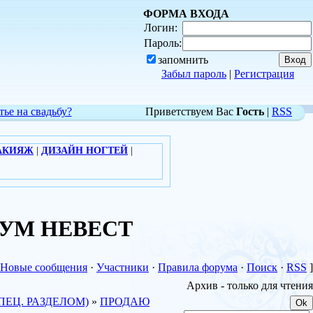
ФОРМА ВХОДА
Логин:
Пароль:
запомнить
Забыл пароль
|
Регистрация
тье на свадьбу?
Приветствуем Вас
Гость
|
RSS
АКИЯЖ
|
ДИЗАЙН НОГТЕЙ
|
РУМ НЕВЕСТ
Новые сообщения
·
Участники
·
Правила форума
·
Поиск
·
RSS
]
Архив - только для чтения
ПЕЦ. РАЗДЕЛОМ)
»
ПРОДАЮ