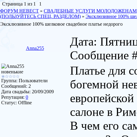
Страница
1
из
1
1
ФОРУМ НЕВЕСТ
»
СВАДЕБНЫЕ УСЛУГИ МОЛОДОЖЕНАМ
(ПОЛЬЗУЙТЕСЬ СПЕЦ. РАЗДЕЛОМ)
»
Эксклюзивное 100% шел
Эксклюзивное 100% шелковое свадебное платье недорого
Дата: Пятница
Anna255
Сообщение 
Платье для с
новенькие
богемной нев
Группа: Пользователи
Сообщений:
2
Дата свадьбы:
20/09/2009
европейской
Репутация:
0
Статус:
Offline
салоне в Рим
В чем его са