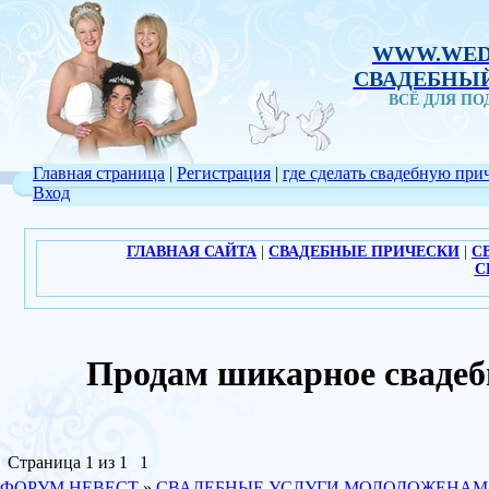
WWW.WED
СВАДЕБНЫЙ
ВСЁ ДЛЯ П
Главная страница
|
Регистрация
|
где сделать свадебную при
Вход
ГЛАВНАЯ САЙТА
|
СВАДЕБНЫЕ ПРИЧЕСКИ
|
С
С
Продам шикарное сваде
Страница
1
из
1
1
ФОРУМ НЕВЕСТ
»
СВАДЕБНЫЕ УСЛУГИ МОЛОДОЖЕНАМ