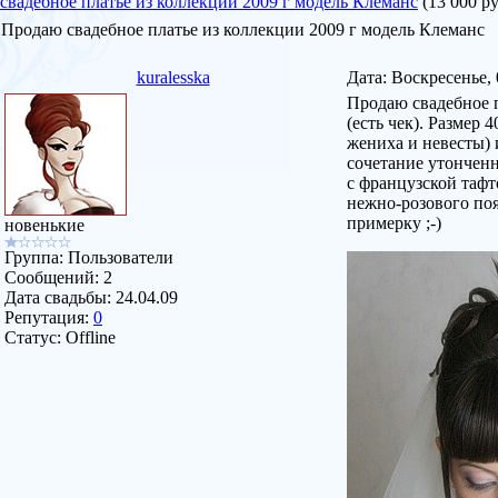
свадебное платье из коллекции 2009 г модель Клеманс
(13 000 р
Продаю свадебное платье из коллекции 2009 г модель Клеманс
kuralesska
Дата: Воскресенье, 
Продаю свадебное пл
(есть чек). Размер
жениха и невесты)
сочетание утонченн
с французской тафт
нежно-розового поя
примерку ;-)
новенькие
Группа: Пользователи
Сообщений:
2
Дата свадьбы:
24.04.09
Репутация:
0
Статус:
Offline