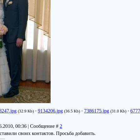
8247.jpg
·
9134206.jpg
·
7386175.jpg
·
6777
(32.9 Kb)
(36.5 Kb)
(31.0 Kb)
6.2010, 00:36 | Сообщение #
2
оставили своих контактов. Просьба добавить.