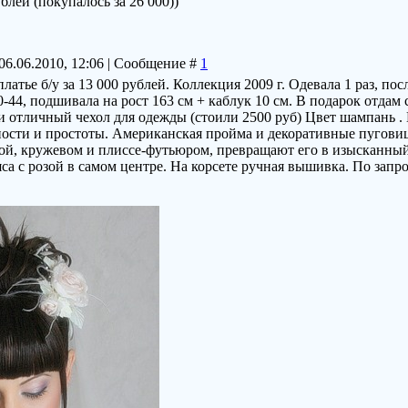
ублей (покупалось за 26 000))
06.06.2010, 12:06 | Сообщение #
1
атье б/у за 13 000 рублей. Коллекция 2009 г. Одевала 1 раз, пос
 40-44, подшивала на рост 163 см + каблук 10 см. В подарок отд
 и отличный чехол для одежды (стоили 2500 руб) Цвет шампань
ости и простоты. Американская пройма и декоративные пуговиц
ой, кружевом и плиссе-футьюром, превращают его в изысканный
са с розой в самом центре. На корсете ручная вышивка. По запр