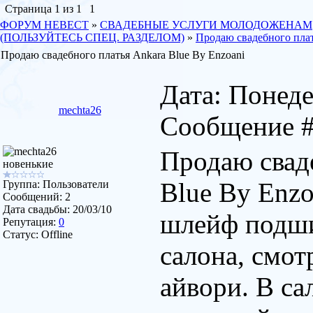
Страница
1
из
1
1
ФОРУМ НЕВЕСТ
»
СВАДЕБНЫЕ УСЛУГИ МОЛОДОЖЕНАМ
(ПОЛЬЗУЙТЕСЬ СПЕЦ. РАЗДЕЛОМ)
»
Продаю свадебного плат
Продаю свадебного платья Ankara Blue By Enzoani
Дата: Понеде
mechta26
Сообщение 
Продаю свад
новенькие
Blue By Enzo
Группа: Пользователи
Сообщений:
2
Дата свадьбы:
20/03/10
шлейф подши
Репутация:
0
Статус:
Offline
салона, смот
айвори. В са