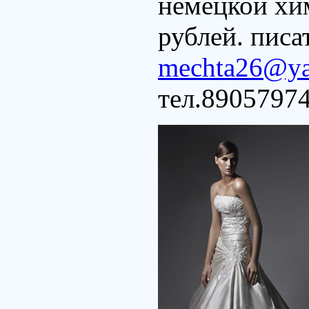
немецкой хи
рублей. писа
mechta26@ya
тел.8905797