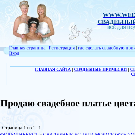
WWW.WED
СВАДЕБНЫЙ
ВСЁ ДЛЯ П
Главная страница
|
Регистрация
|
где сделать свадебную при
Вход
ГЛАВНАЯ САЙТА
|
СВАДЕБНЫЕ ПРИЧЕСКИ
|
С
С
Продаю свадебное платье цв
Страница
1
из
1
1
ФОРУМ НЕВЕСТ
»
СВАДЕБНЫЕ УСЛУГИ МОЛОДОЖЕНАМ