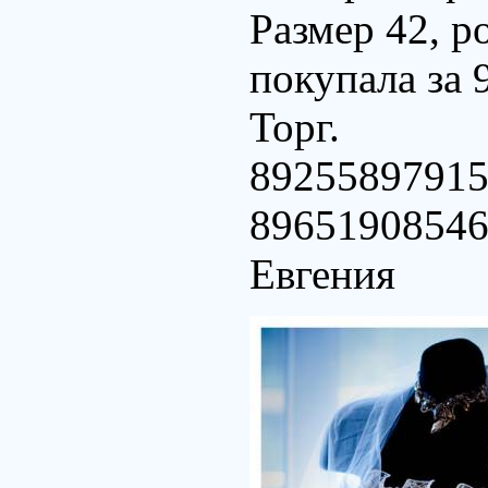
Размер 42, ро
покупала за 
Торг.
8925589791
8965190854
Евгения