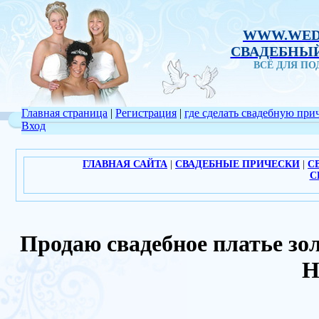
WWW.WED
СВАДЕБНЫЙ
ВСЁ ДЛЯ П
Главная страница
|
Регистрация
|
где сделать свадебную при
Вход
ГЛАВНАЯ САЙТА
|
СВАДЕБНЫЕ ПРИЧЕСКИ
|
С
С
Продаю свадебное платье з
Н