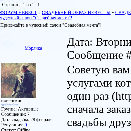
Страница
1
из
1
1
ФОРУМ НЕВЕСТ
»
СВАДЕБНЫЙ ОБРАЗ НЕВЕСТЫ
»
СВАДЕ
чудесный салон "Свадебная мечта"!
Приезжайте в чудесный салон "Свадебная мечта"!
Дата: Вторник
Морячка
Сообщение 
Советую вам
услугами кот
один раз (htt
новенькие
сначала зака
Группа: Активные
Сообщений:
7
свадьбы друз
Дата свадьбы:
28 февраля
Репутация:
0
Статус:
Offline