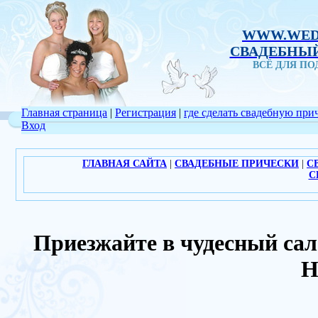
WWW.WED
СВАДЕБНЫЙ
ВСЁ ДЛЯ П
Главная страница
|
Регистрация
|
где сделать свадебную при
Вход
ГЛАВНАЯ САЙТА
|
СВАДЕБНЫЕ ПРИЧЕСКИ
|
С
С
Приезжайте в чудесный са
Н