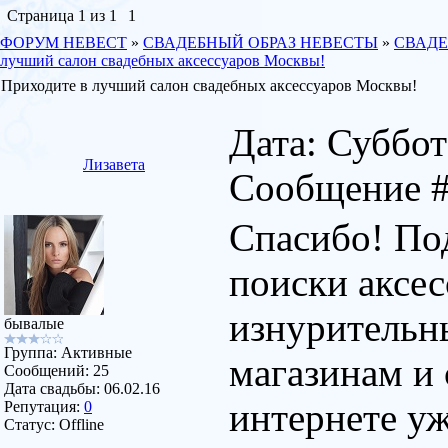
Страница
1
из
1
1
ФОРУМ НЕВЕСТ
»
СВАДЕБНЫЙ ОБРАЗ НЕВЕСТЫ
»
СВАДЕ
лучший салон свадебных аксессуаров Москвы!
Приходите в лучший салон свадебных аксессуаров Москвы!
Дата: Суббота
Лизавета
Сообщение 
Спасибо! Под
поиски аксес
изнурительн
бывалые
Группа: Активные
магазинам и 
Сообщений:
25
Дата свадьбы:
06.02.16
интернете уж
Репутация:
0
Статус:
Offline