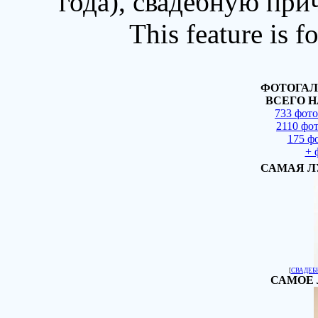
года), свадебную при
This feature is 
ФОТОГАЛ
ВСЕГО Н
733 фот
2110 фо
175 ф
+ 
САМАЯ Л
[
СВАДЕБ
САМОЕ 