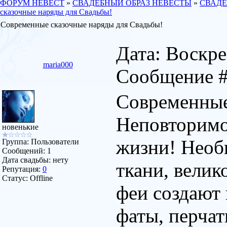
ФОРУМ НЕВЕСТ
»
СВАДЕБНЫЙ ОБРАЗ НЕВЕСТЫ
»
СВАДЕ
сказочные наряды для Свадьбы!
Современные сказочные наряды для Свадьбы!
Дата: Воскрес
maria000
Сообщение 
Современные
Неповторимо
новенькие
жизни! Необ
Группа: Пользователи
Сообщений:
1
Дата свадьбы:
нету
ткани, вели
Репутация:
0
Статус:
Offline
феи создают
фаты, перчат