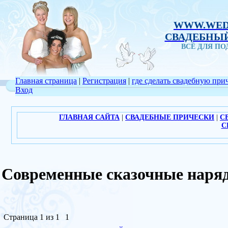
WWW.WED
СВАДЕБНЫЙ
ВСЁ ДЛЯ П
Главная страница
|
Регистрация
|
где сделать свадебную при
Вход
ГЛАВНАЯ САЙТА
|
СВАДЕБНЫЕ ПРИЧЕСКИ
|
С
С
Современные сказочные нар
Страница
1
из
1
1