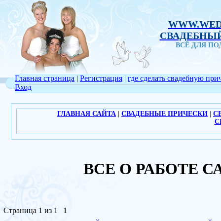
WWW.WED
СВАДЕБНЫЙ
ВСЁ ДЛЯ П
Главная страница
|
Регистрация
|
где сделать свадебную при
Вход
ГЛАВНАЯ САЙТА
|
СВАДЕБНЫЕ ПРИЧЕСКИ
|
С
С
ВСЕ О РАБОТЕ С
Страница
1
из
1
1