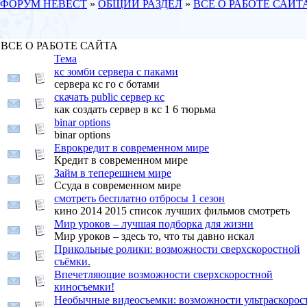
ФОРУМ НЕВЕСТ
»
ОБЩИЙ РАЗДЕЛ
»
ВСЕ О РАБОТЕ САЙТ
ВСЕ О РАБОТЕ САЙТА
Тема
кс зомби сервера с паками
сервера кс го с ботами
скачать public сервер кс
как создать сервер в кс 1 6 тюрьма
binar options
binar options
Еврокредит в современном мире
Кредит в современном мире
Займ в теперешнем мире
Ссуда в современном мире
смотреть бесплатно отбросы 1 сезон
кино 2014 2015 список лучших фильмов смотреть
Мир уроков – лучшая подборка для жизни
Мир уроков – здесь то, что ты давно искал
Прикольные ролики: возможности сверхскоростной
съёмки.
Впечетляющие возможности сверхскоростной
киносъемки!
Необычные видеосъемки: возможности ультраскорос