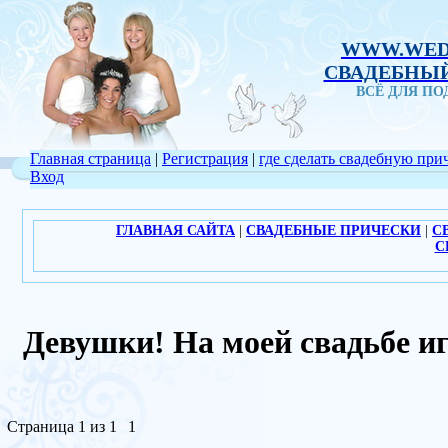
WWW.WED
СВАДЕБНЫЙ
ВСЁ ДЛЯ П
Главная страница
|
Регистрация
|
где сделать свадебную при
Вход
ГЛАВНАЯ САЙТА
|
СВАДЕБНЫЕ ПРИЧЕСКИ
|
С
С
Девушки! На моей свадьбе 
Страница
1
из
1
1