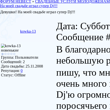
ФОРУМ НЕВЕСТ
»
СВАДЕБНЫЕ УСЛУГИ МОЛОДОЖЕНАМ
На моей свадьбе играл супер Dj!!!
Девушки! На моей свадьбе играл супер Dj!!!
Дата: Суббота
kowka-13
Сообщение 
В благодарно
новенькие
небольшую р
Группа: Пользователи
Сообщений:
2
Дата свадьбы:
25.11.2008
пишу, что мн
Репутация:
0
Статус:
Offline
очень много 
Dj'ю огромно
поросячьего 