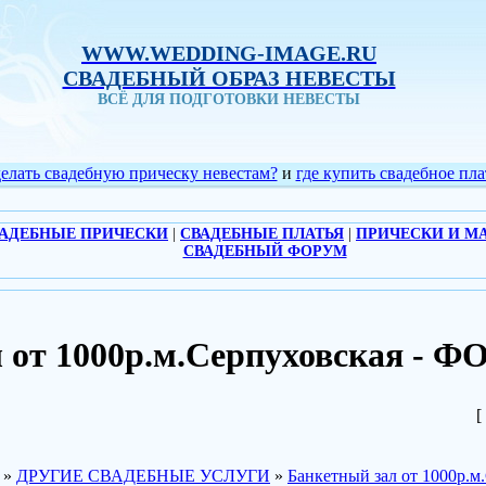
WWW.WEDDING-IMAGE.RU
СВАДЕБНЫЙ ОБРАЗ НЕВЕСТЫ
ВСЁ ДЛЯ ПОДГОТОВКИ НЕВЕСТЫ
делать свадебную прическу невестам?
и
где купить свадебное пла
АДЕБНЫЕ ПРИЧЕСКИ
|
СВАДЕБНЫЕ ПЛАТЬЯ
|
ПРИЧЕСКИ И М
СВАДЕБНЫЙ ФОРУМ
л от 1000р.м.Серпуховская -
[
»
ДРУГИЕ СВАДЕБНЫЕ УСЛУГИ
»
Банкетный зал от 1000р.м