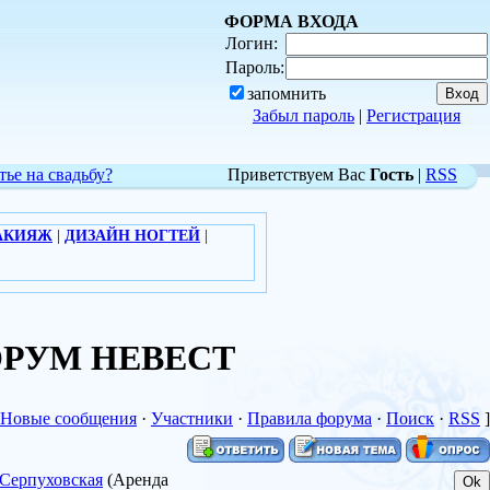
ФОРМА ВХОДА
Логин:
Пароль:
запомнить
Забыл пароль
|
Регистрация
тье на свадьбу?
Приветствуем Вас
Гость
|
RSS
АКИЯЖ
|
ДИЗАЙН НОГТЕЙ
|
 ФОРУМ НЕВЕСТ
Новые сообщения
·
Участники
·
Правила форума
·
Поиск
·
RSS
]
.Серпуховская
(Аренда