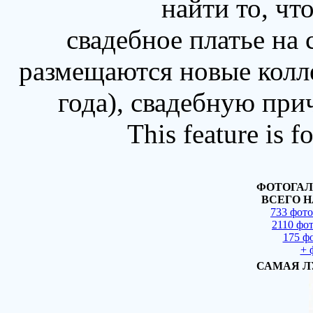
найти то, чт
свадебное платье на
размещаются новые колл
года), свадебную при
This feature is 
ФОТОГАЛ
ВСЕГО Н
733 фот
2110 фо
175 ф
+ 
САМАЯ Л