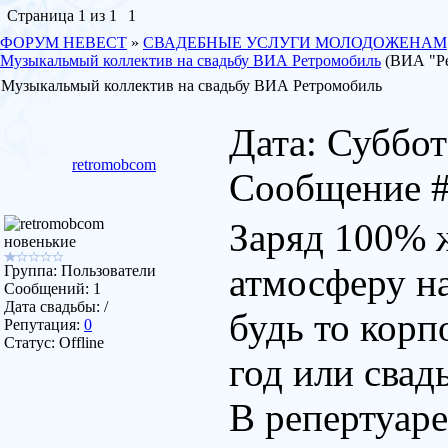
Страница
1
из
1
1
ФОРУМ НЕВЕСТ
»
СВАДЕБНЫЕ УСЛУГИ МОЛОДОЖЕНАМ
Музыкальмый коллектив на свадьбу ВИА Ретромобиль
(ВИА "Ре
Музыкальмый коллектив на свадьбу ВИА Ретромобиль
Дата: Суббота
retromobcom
Сообщение 
Заряд 100% ж
новенькие
атмосферу н
Группа: Пользователи
Сообщений:
1
Дата свадьбы:
/
будь то корп
Репутация:
0
Статус:
Offline
год или свад
В репертуар