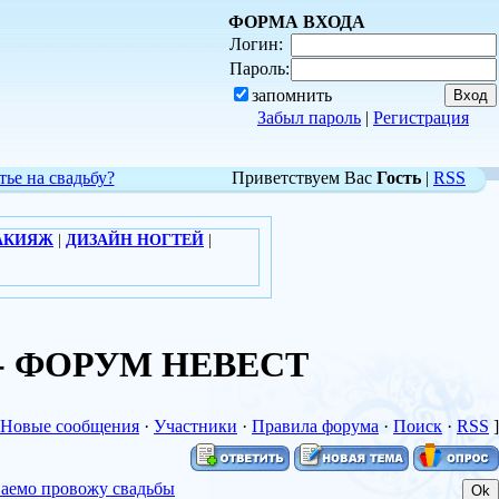
ФОРМА ВХОДА
Логин:
Пароль:
запомнить
Забыл пароль
|
Регистрация
тье на свадьбу?
Приветствуем Вас
Гость
|
RSS
АКИЯЖ
|
ДИЗАЙН НОГТЕЙ
|
бы - ФОРУМ НЕВЕСТ
Новые сообщения
·
Участники
·
Правила форума
·
Поиск
·
RSS
]
ваемо провожу свадьбы