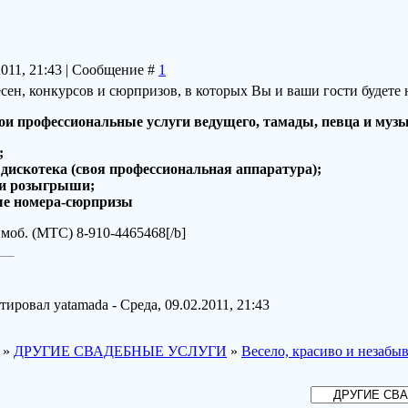
2011, 21:43 | Сообщение #
1
сен, конкурсов и сюрпризов, в которых Вы и ваши гости будете
ои профессиональные услуги ведущего, тамады, певца и муз
;
дискотека (своя профессиональная аппаратура);
 и розыгрыши;
ые номера-сюрпризы
 моб. (МТС) 8-910-4465468[/b]
ктировал
yatamada
-
Среда, 09.02.2011, 21:43
»
ДРУГИЕ СВАДЕБНЫЕ УСЛУГИ
»
Весело, красиво и незабы