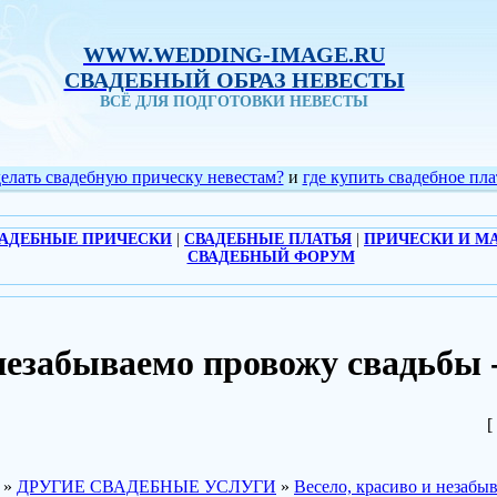
WWW.WEDDING-IMAGE.RU
СВАДЕБНЫЙ ОБРАЗ НЕВЕСТЫ
ВСЁ ДЛЯ ПОДГОТОВКИ НЕВЕСТЫ
делать свадебную прическу невестам?
и
где купить свадебное пла
АДЕБНЫЕ ПРИЧЕСКИ
|
СВАДЕБНЫЕ ПЛАТЬЯ
|
ПРИЧЕСКИ И М
СВАДЕБНЫЙ ФОРУМ
и незабываемо провожу свадь
[
»
ДРУГИЕ СВАДЕБНЫЕ УСЛУГИ
»
Весело, красиво и незабы