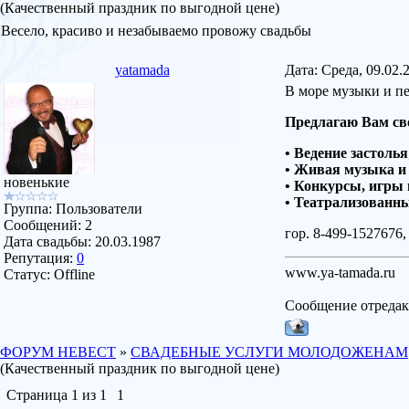
(Качественный праздник по выгодной цене)
Весело, красиво и незабываемо провожу свадьбы
yatamada
Дата: Среда, 09.02.
В море музыки и пе
Предлагаю Вам св
• Ведение застолья
• Живая музыка и 
новенькие
• Конкурсы, игры
• Театрализованн
Группа: Пользователи
Сообщений:
2
гор. 8-499-1527676,
Дата свадьбы:
20.03.1987
Репутация:
0
www.ya-tamada.ru
Статус:
Offline
Сообщение отреда
ФОРУМ НЕВЕСТ
»
СВАДЕБНЫЕ УСЛУГИ МОЛОДОЖЕНАМ
(Качественный праздник по выгодной цене)
Страница
1
из
1
1