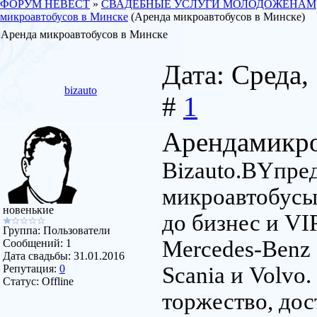
ФОРУМ НЕВЕСТ
»
СВАДЕБНЫЕ УСЛУГИ МОЛОДОЖЕНАМ
микроавтобусов в Минске
(Аренда микроавтобусов в Минске)
Аренда микроавтобусов в Минске
Дата: Среда,
bizauto
#
1
Арендамикро
Bizauto.BYпред
микроавтобусы,
новенькие
до бизнес и VI
Группа: Пользователи
Mercedes-Benz S
Сообщений:
1
Дата свадьбы:
31.01.2016
Репутация:
0
Scania и Volvo
Статус:
Offline
торжество, дос