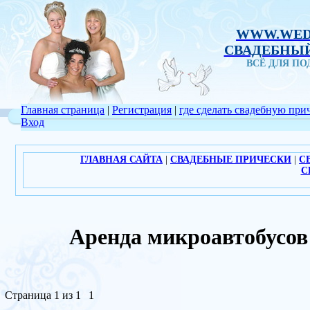
WWW.WED
СВАДЕБНЫЙ
ВСЁ ДЛЯ П
Главная страница
|
Регистрация
|
где сделать свадебную при
Вход
ГЛАВНАЯ САЙТА
|
СВАДЕБНЫЕ ПРИЧЕСКИ
|
С
С
Аренда микроавтобусо
Страница
1
из
1
1