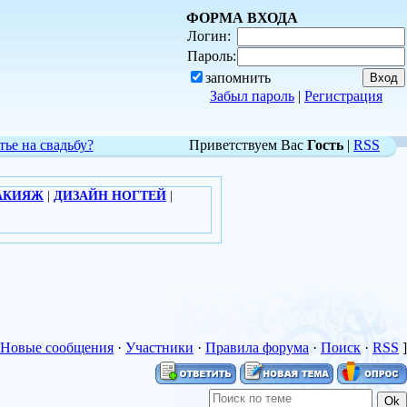
ФОРМА ВХОДА
Логин:
Пароль:
запомнить
Забыл пароль
|
Регистрация
тье на свадьбу?
Приветствуем Вас
Гость
|
RSS
АКИЯЖ
|
ДИЗАЙН НОГТЕЙ
|
Новые сообщения
·
Участники
·
Правила форума
·
Поиск
·
RSS
]