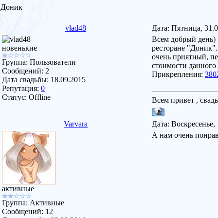
Доник
vlad48
Дата: Пятница, 31.
Всем добрый день)
новенькие
ресторане "Доник".
очень приятный, пе
Группа: Пользователи
стоимости данного 
Сообщений:
2
Прикрепления:
380
Дата свадьбы:
18.09.2015
Репутация:
0
Статус:
Offline
Всем привет , свад
Varvara
Дата: Воскресенье, 
А нам очень понрав
активные
Группа: Активные
Сообщений:
12