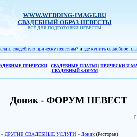
WWW.WEDDING-IMAGE.RU
СВАДЕБНЫЙ ОБРАЗ НЕВЕСТЫ
ВСЁ ДЛЯ ПОДГОТОВКИ НЕВЕСТЫ
делать свадебную прическу невестам?
и
где купить свадебное пла
АДЕБНЫЕ ПРИЧЕСКИ
|
СВАДЕБНЫЕ ПЛАТЬЯ
|
ПРИЧЕСКИ И М
СВАДЕБНЫЙ ФОРУМ
Доник - ФОРУМ НЕВЕСТ
[
»
ДРУГИЕ СВАДЕБНЫЕ УСЛУГИ
»
Доник
(Ресторан)