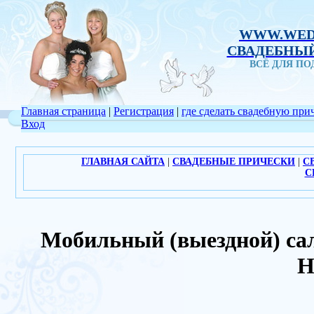
WWW.WED
СВАДЕБНЫЙ
ВСЁ ДЛЯ П
Главная страница
|
Регистрация
|
где сделать свадебную при
Вход
ГЛАВНАЯ САЙТА
|
СВАДЕБНЫЕ ПРИЧЕСКИ
|
С
С
Мобильный (выездной) са
Н