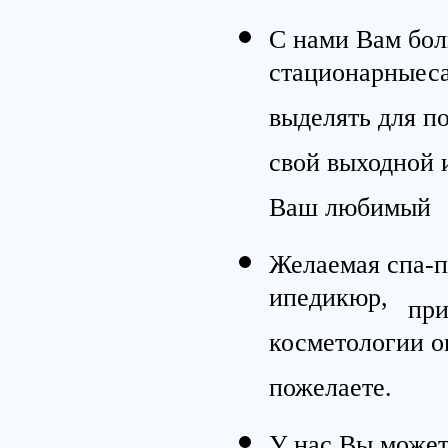
С нами Вам бол
стационарныеса
выделять для по
свой выходной 
Ваш любимый
Желаемая спа-п
ипедикюр,
при
косметологии о
пожелаете.
У нас Вы может