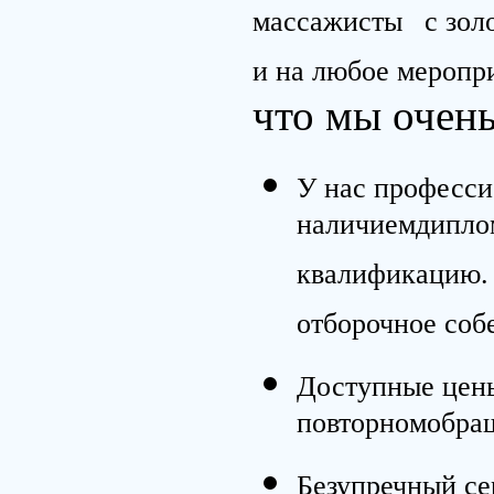
массажисты
с зол
и на любое меропр
что мы очен
У нас професси
наличиемдипло
квалификацию.
отборочное соб
Доступные цены
повторномобра
Безупречный се