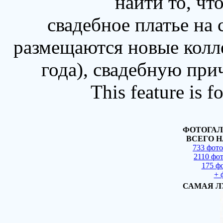
найти то, чт
свадебное платье на
размещаются новые колл
года), свадебную при
This feature is 
ФОТОГАЛ
ВСЕГО Н
733 фот
2110 фо
175 ф
+ 
САМАЯ Л