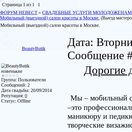
Страница
1
из
1
1
ФОРУМ НЕВЕСТ
»
СВАДЕБНЫЕ УСЛУГИ МОЛОДОЖЕНАМ
Мобильный (выездной) салон красоты в Москве.
(Выезд мастеро
Мобильный (выездной) салон красоты в Москве.
Дата: Вторник
BeautyButik
Сообщение 
Дорогие 
новенькие
Группа: Пользователи
Сообщений:
2
Дата свадьбы:
20/09/2014
Репутация:
0
Мы – мобильный 
Статус:
Offline
–это профессионал
маникюру и педикю
творческие визажи