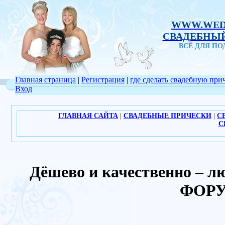
WWW.WED
СВАДЕБНЫЙ
ВСЁ ДЛЯ П
Главная страница
|
Регистрация
|
где сделать свадебную при
Вход
ГЛАВНАЯ САЙТА
|
СВАДЕБНЫЕ ПРИЧЕСКИ
|
С
С
Дёшево и качественно – л
ФОРУ