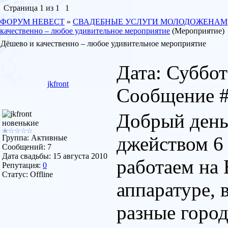
Страница
1
из
1
1
ФОРУМ НЕВЕСТ
»
СВАДЕБНЫЕ УСЛУГИ МОЛОДОЖЕНАМ
качественно – любое удивительное мероприятие
(Мероприятие)
Дёшево и качественно – любое удивительное мероприятие
Дата: Суббота
jkfront
Сообщение 
Добрый день
новенькие
джейством 6 
Группа: Активные
Сообщений:
7
Дата свадьбы:
15 августа 2010
работаем на
Репутация:
0
Статус:
Offline
аппаратуре, 
разные горо