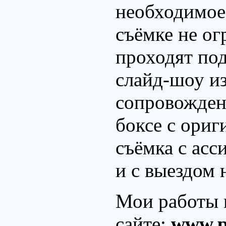
необходимое
съёмке не ог
проходят по
слайд-шоу и
сопровожден
боксе с ори
съёмка с асс
и с выездом 
Мои работы 
сайте:
www.p