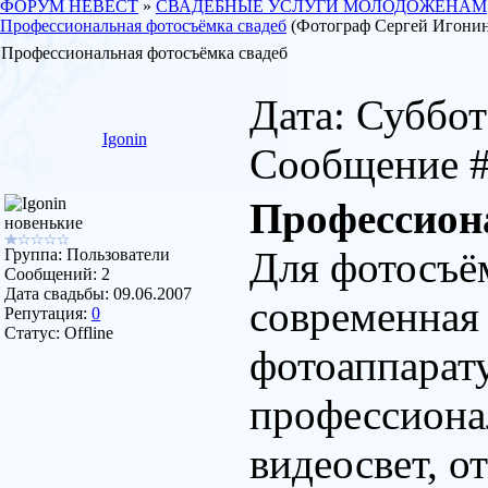
ФОРУМ НЕВЕСТ
»
СВАДЕБНЫЕ УСЛУГИ МОЛОДОЖЕНАМ
Профессиональная фотосъёмка свадеб
(Фотограф Сергей Игони
Профессиональная фотосъёмка свадеб
Дата: Суббота
Igonin
Сообщение 
Профессион
новенькие
Для фотосъё
Группа: Пользователи
Сообщений:
2
Дата свадьбы:
09.06.2007
современная
Репутация:
0
Статус:
Offline
фотоаппарату
профессиона
видеосвет, о