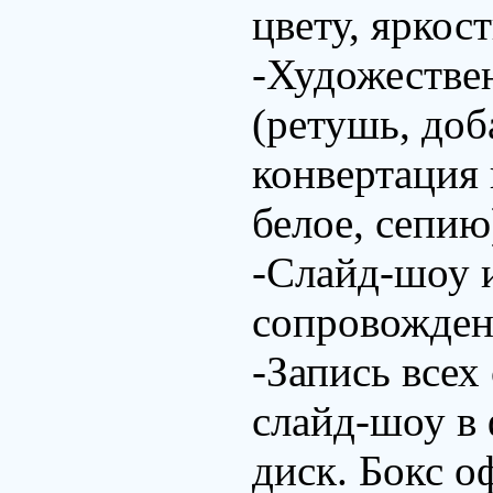
цвету, яркос
-Художестве
(ретушь, до
конвертация 
белое, сепию
-Слайд-шоу 
сопровожден
-Запись всех
слайд-шоу в
диск. Бокс о