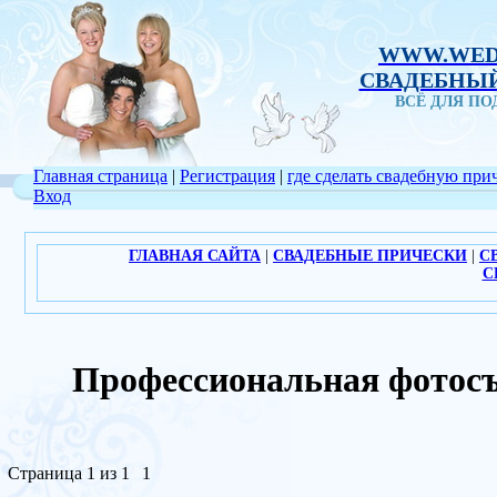
WWW.WED
СВАДЕБНЫЙ
ВСЁ ДЛЯ П
Главная страница
|
Регистрация
|
где сделать свадебную при
Вход
ГЛАВНАЯ САЙТА
|
СВАДЕБНЫЕ ПРИЧЕСКИ
|
С
С
Профессиональная фотос
Страница
1
из
1
1