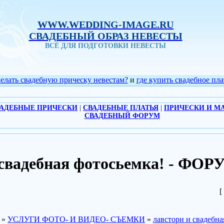
WWW.WEDDING-IMAGE.RU
СВАДЕБНЫЙ ОБРАЗ НЕВЕСТЫ
ВСЁ ДЛЯ ПОДГОТОВКИ НЕВЕСТЫ
делать свадебную прическу невестам?
и
где купить свадебное пла
АДЕБНЫЕ ПРИЧЕСКИ
|
СВАДЕБНЫЕ ПЛАТЬЯ
|
ПРИЧЕСКИ И М
СВАДЕБНЫЙ ФОРУМ
 свадебная фотосьемка! - Ф
[
»
УСЛУГИ ФОТО- И ВИДЕО- СЪЕМКИ
»
лавстори и свадебна