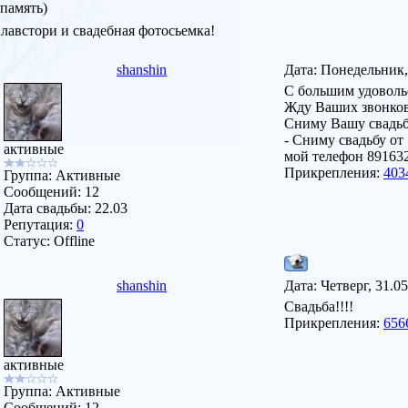
память)
лавстори и свадебная фотосьемка!
shanshin
Дата: Понедельник,
С большим удовол
Жду Ваших звонков
Сниму Вашу свадьбу
- Сниму свадьбу от 
активные
мой телефон 89163
Прикрепления:
403
Группа: Активные
Сообщений:
12
Дата свадьбы:
22.03
Репутация:
0
Статус:
Offline
shanshin
Дата: Четверг, 31.0
Свадьба!!!!
Прикрепления:
656
активные
Группа: Активные
Сообщений:
12