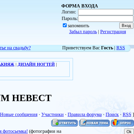
ФОРМА ВХОДА
Логин:
Пароль:
запомнить
Забыл пароль
|
Регистрация
тье на свадьбу?
Приветствуем Вас
Гость
|
RSS
АКИЯЖ
|
ДИЗАЙН НОГТЕЙ
|
ОРУМ НЕВЕСТ
Новые сообщения
·
Участники
·
Правила форума
·
Поиск
·
RSS
]
я фотосьемка!
(фотографии на