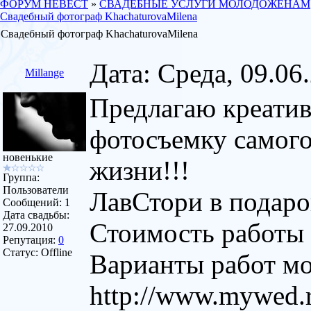
ФОРУМ НЕВЕСТ
»
СВАДЕБНЫЕ УСЛУГИ МОЛОДОЖЕНАМ
Свадебный фотограф KhachaturovaMilena
Свадебный фотограф KhachaturovaMilena
Дата: Среда, 09.06
Millange
Предлагаю креати
фотосъемку самого
новенькие
жизни!!!
Группа:
Пользователи
ЛавСтори в подаро
Сообщений:
1
Дата свадьбы:
Стоимость работы 
27.09.2010
Репутация:
0
Статус:
Offline
Варианты работ мо
http://www.mywed.r