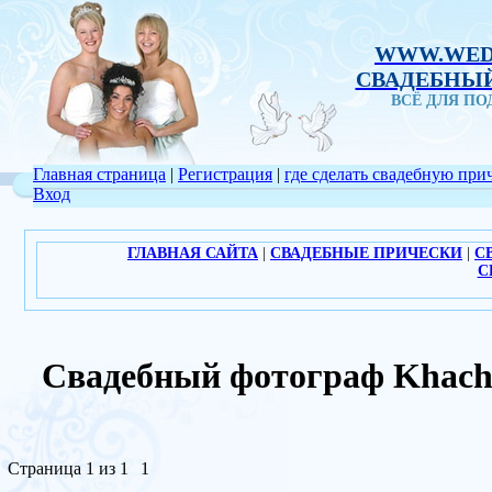
WWW.WED
СВАДЕБНЫЙ
ВСЁ ДЛЯ П
Главная страница
|
Регистрация
|
где сделать свадебную при
Вход
ГЛАВНАЯ САЙТА
|
СВАДЕБНЫЕ ПРИЧЕСКИ
|
С
С
Свадебный фотограф Khac
Страница
1
из
1
1