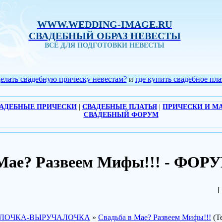
WWW.WEDDING-IMAGE.RU
СВАДЕБНЫЙ ОБРАЗ НЕВЕСТЫ
ВСЁ ДЛЯ ПОДГОТОВКИ НЕВЕСТЫ
делать свадебную прическу невестам?
и
где купить свадебное пла
АДЕБНЫЕ ПРИЧЕСКИ
|
СВАДЕБНЫЕ ПЛАТЬЯ
|
ПРИЧЕСКИ И М
СВАДЕБНЫЙ ФОРУМ
 Мае? Развеем Мифы!!! - ФО
[
ЛОЧКА-ВЫРУЧАЛОЧКА
»
Свадьба в Мае? Развеем Мифы!!!
(Т