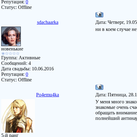
Репутация:
0
Статус:
Offline
sdachaarka
Дата: Четверг, 19.0
ни в коем случае н
новенькие
Группа: Активные
Сообщений:
4
Дата свадьбы:
10.06.2016
Репутация:
0
Статус:
Offline
Po4emu4ka
Дата: Пятница, 28.
У меня много знако
знакомые очень сча
обращать внимание 
полнейший антинау
5-й ранг