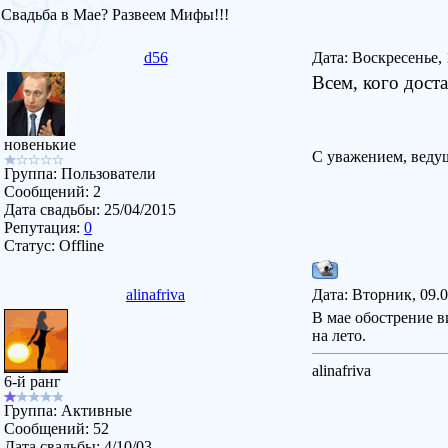
Свадьба в Мае? Развеем Мифы!!!
d56
Дата: Воскресенье, 
Всем, кого дост
новенькие
С уважением, ведущ
Группа: Пользователи
Сообщений:
2
Дата свадьбы:
25/04/2015
Репутация:
0
Статус:
Offline
alinafriva
Дата: Вторник, 09.
В мае обострение в
на лето.
alinafriva
6-й ранг
Группа: Активные
Сообщений:
52
Дата свадьбы:
4/10/03