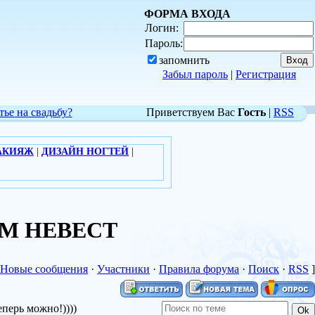
ФОРМА ВХОДА
Логин:
Пароль:
запомнить
Забыл пароль
|
Регистрация
тье на свадьбу?
Приветствуем Вас
Гость
|
RSS
АКИЯЖ
|
ДИЗАЙН НОГТЕЙ
|
РУМ НЕВЕСТ
Новые сообщения
·
Участники
·
Правила форума
·
Поиск
·
RSS
]
еперь можно!))))