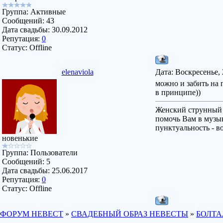
Группа: Активные
Сообщений:
43
Дата свадьбы:
30.09.2012
Репутация:
0
Статус:
Offline
elenaviola
Дата: Воскресенье, 
можно и забить на п
в принципе))
Женский струнный 
помочь Вам в музы
пунктуальность - в
новенькие
Группа: Пользователи
Сообщений:
5
Дата свадьбы:
25.06.2017
Репутация:
0
Статус:
Offline
ФОРУМ НЕВЕСТ
»
СВАДЕБНЫЙ ОБРАЗ НЕВЕСТЫ
»
БОЛТА