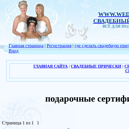
WWW.WED
СВАДЕБНЫЙ
ВСЁ ДЛЯ П
Главная страница
|
Регистрация
|
где сделать свадебную при
Вход
ГЛАВНАЯ САЙТА
|
СВАДЕБНЫЕ ПРИЧЕСКИ
|
С
С
подарочные серти
Страница
1
из
1
1