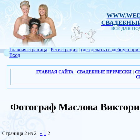
WWW.WED
СВАДЕБНЫЙ
ВСЁ ДЛЯ П
Главная страница
|
Регистрация
|
где сделать свадебную при
Вход
ГЛАВНАЯ САЙТА
|
СВАДЕБНЫЕ ПРИЧЕСКИ
|
С
С
Фотограф Маслова Виктори
Страница
2
из
2
«
1
2