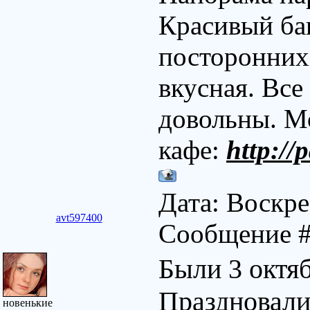
Красивый ба
посторонних 
вкусная. Все
довольны. Мо
кафе:
http:/
Дата: Воскрес
avt597400
Сообщение 
Были 3 октяб
Праздновали
новенькие