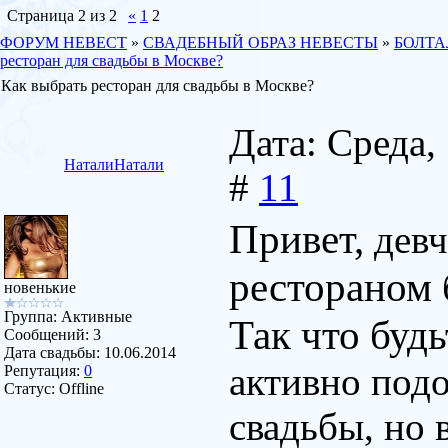
Страница
2
из
2
«
1
2
ФОРУМ НЕВЕСТ
»
СВАДЕБНЫЙ ОБРАЗ НЕВЕСТЫ
»
БОЛТА
ресторан для свадьбы в Москве?
Как выбрать ресторан для свадьбы в Москве?
Дата: Среда,
НаталиНатали
#
11
Привет,
девч
рестораном 
новенькие
Группа: Активные
Так что буд
Сообщений:
3
Дата свадьбы:
10.06.2014
активно подо
Репутация:
0
Статус:
Offline
свадьбы, но 