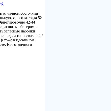
б.
, в отличном состоянии
нькую, я весила тогда 52
 Ориетировочно 42-44
же расшитые бисером -
сть запасные набойки
не видела (они стоили 2,5
 р тоже в идеальном
ете. Все отличного