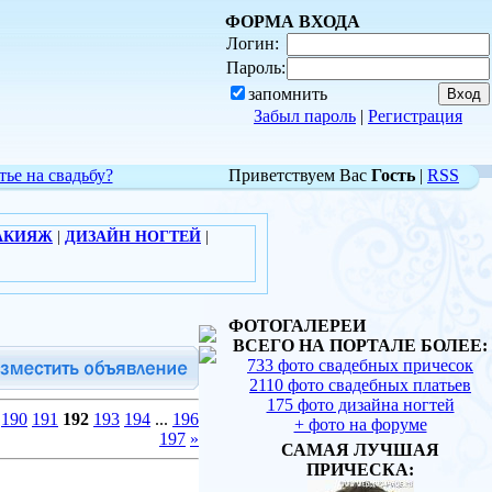
ФОРМА ВХОДА
Логин:
Пароль:
запомнить
Забыл пароль
|
Регистрация
тье на свадьбу?
Приветствуем Вас
Гость
|
RSS
АКИЯЖ
|
ДИЗАЙН НОГТЕЙ
|
ФОТОГАЛЕРЕИ
ВСЕГО НА ПОРТАЛЕ БОЛЕЕ:
733 фото свадебных причесок
2110 фото свадебных платьев
175 фото дизайна ногтей
190
191
192
193
194
...
196
+ фото на форуме
197
»
САМАЯ ЛУЧШАЯ
ПРИЧЕСКА: