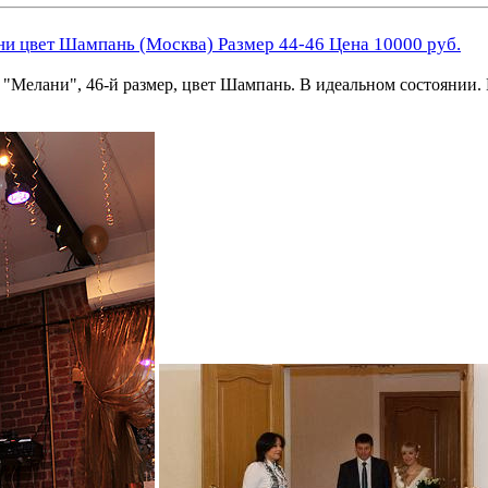
ни цвет Шампань (Москва) Размер 44-46 Цена 10000 руб.
 "Мелани", 46-й размер, цвет Шампань. В идеальном состоянии. 