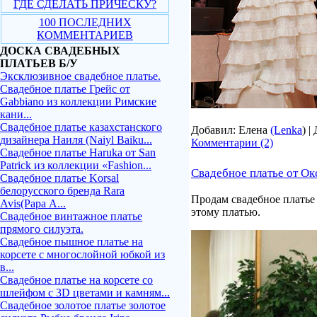
ГДЕ СДЕЛАТЬ ПРИЧЕСКУ?
100 ПОСЛЕДНИХ
КОММЕНТАРИЕВ
ДОСКА СВАДЕБНЫХ
ПЛАТЬЕВ Б/У
Эксклюзивное свадебное платье.
Свадебное платье Грейс от
Gabbiano из коллекции Римские
кани...
Свадебное платье казахстанского
Добавил: Елена
(Lenka
) 
дизайнера Наиля (Naiyl Baiku...
Комментарии (2)
Свадебное платье Haruka от San
Patrick из коллекции «Fashion...
Свадебное платье от Ок
Свадебное платье Korsal
белорусского бренда Rara
Продам свадебное платье 
Avis(Рара А...
этому платью.
Свадебное винтажное платье
прямого силуэта.
Свадебное пышное платье на
корсете с многослойной юбкой из
в...
Свадебное платье на корсете со
шлейфом с 3D цветами и камням...
Свадебное золотое платье золотое