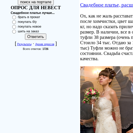
Свадебное платье, расш
ОПРОС ДЛЯ НЕВЕСТ
Свадебное платье лучше...
Ох, как не жаль расстава
брать в прокат
после химчистки, цвет ша
покупать б/у
кг, но надо сказать прил
покупать новое
шить на заказ
размер. В наличии, все в
туфли 38 размера (очень 
Стоило 34 тыс. Отдаю за 
[
·
]
Результаты
Архив опросов
тыс) Туфли можно не бра
Всего ответов:
1726
состоянии. Свадьба счаст
качества.