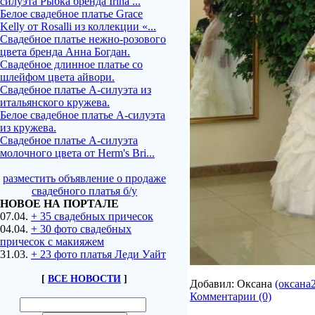
силуэта Рыбка бренда Irina ...
Белое свадебное платье Grace
Kelly от Rosalli из коллекции «...
Свадебное платье нежно-розового
цвета бренда Анна Богдан.
Свадебное длинное платье со
шлейфом цвета айвори.
Свадебное платье А-силуэта из
итальянского кружева.
Белое свадебное платье А-силуэта
из кружева.
Свадебное платье А-силуэта
молочного цвета от Herm's Bri...
разместить объявление о продаже
свадебного платья б/у
НОВОЕ НА ПОРТАЛЕ
07.04.
+ 35 свадебных причесок
04.04.
+ 30 фото свадебных
причесок с макияжем
31.03.
+ 23 фото платья Леди Уайт
[
ВСЕ НОВОСТИ
]
Добавил: Оксана
(оксана
Комментарии (0)