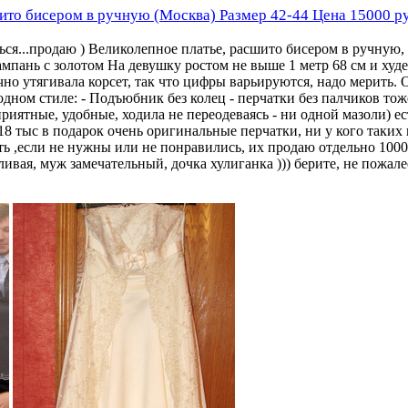
ито бисером в ручную (Москва) Размер 42-44 Цена 15000 ру
ться...продаю ) Великолепное платье, расшито бисером в ручную
мпань с золотом На девушку ростом не выше 1 метр 68 см и худе
ично утягивала корсет, так что цифры варьируются, надо мерить.
 одном стиле: - Подъюбник без колец - перчатки без палчиков то
приятные, удобные, ходила не переодеваясь - ни одной мазоли) е
18 тыс в подарок очень оригинальные перчатки, ни у кого таких 
ть ,если не нужны или не понравились, их продаю отдельно 1000
ливая, муж замечательный, дочка хулиганка ))) берите, не пожале