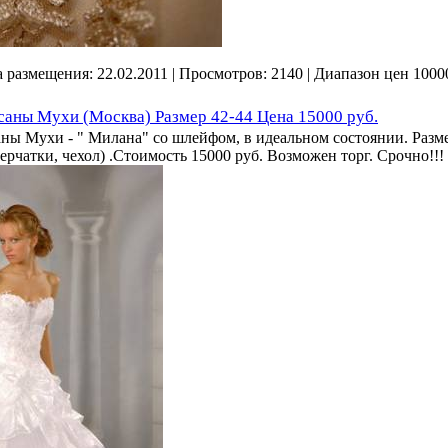
та размещения:
22.02.2011
| Просмотров: 2140 | Диапазон цен 1000
саны Мухи (Москва) Размер 42-44 Цена 15000 руб.
аны Мухи - " Милана" со шлейфом, в идеальном состоянии. Разме
перчатки, чехол) .Стоимость 15000 руб. Возможен торг. Срочно!!!