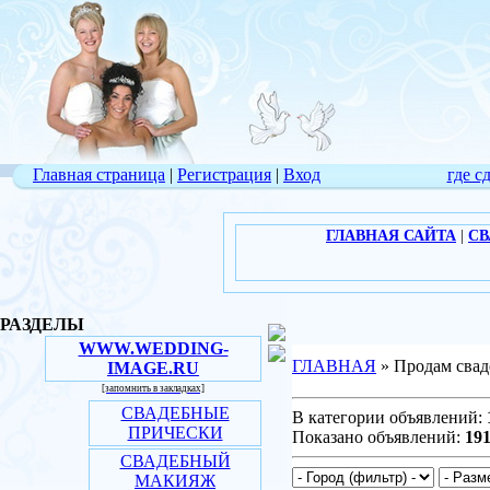
Главная страница
|
Регистрация
|
Вход
где с
ГЛАВНАЯ САЙТА
|
СВ
РАЗДЕЛЫ
WWW.WEDDING-
ГЛАВНАЯ
» Продам свад
IMAGE.RU
[запомнить в закладках]
СВАДЕБНЫЕ
В категории объявлений:
ПРИЧЕСКИ
Показано объявлений:
191
СВАДЕБНЫЙ
МАКИЯЖ