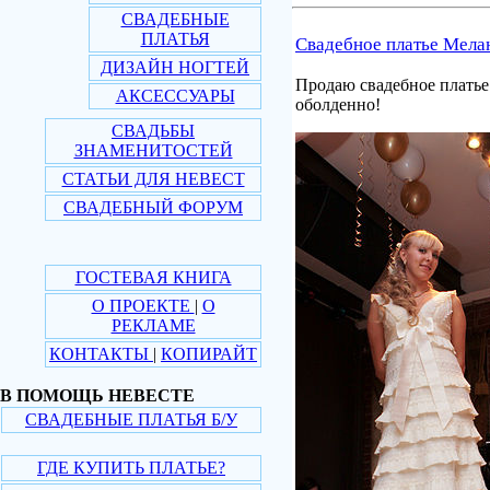
СВАДЕБНЫЕ
ПЛАТЬЯ
Свадебное платье Мела
ДИЗАЙН НОГТЕЙ
Продаю свадебное платье
АКСЕССУАРЫ
оболденно!
СВАДЬБЫ
ЗНАМЕНИТОСТЕЙ
СТАТЬИ ДЛЯ НЕВЕСТ
СВАДЕБНЫЙ ФОРУМ
ГОСТЕВАЯ КНИГА
О ПРОЕКТЕ
|
О
РЕКЛАМЕ
КОНТАКТЫ
|
КОПИРАЙТ
В ПОМОЩЬ НЕВЕСТЕ
СВАДЕБНЫЕ ПЛАТЬЯ Б/У
ГДЕ КУПИТЬ ПЛАТЬЕ?