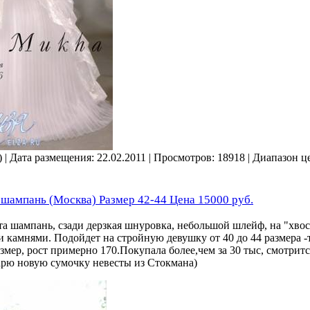
) | Дата размещения:
22.02.2011
| Просмотров: 18918 | Диапазон ц
 шампань (Москва) Размер 42-44 Цена 15000 руб.
та шампань, сзади дерзкая шнуровка, небольшой шлейф, на "хвос
 камнями. Подойдет на стройную девушку от 40 до 44 размера 
мер, рост примерно 170.Покупала более,чем за 30 тыс, смотрит
арю новую сумочку невесты из Стокмана)