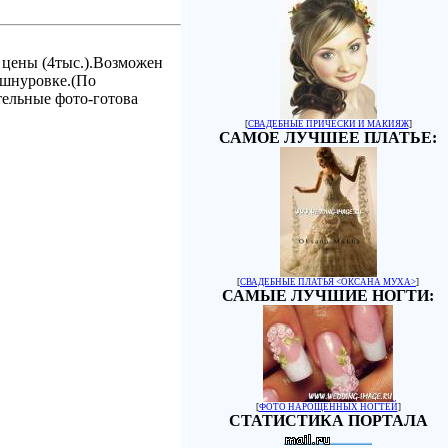
л цены (4тыс.).Возможен
а шнуровке.(По
тельные фото-готова
[
СВАДЕБНЫЕ ПРИЧЕСКИ И МАКИЯЖ
]
САМОЕ ЛУЧШЕЕ ПЛАТЬЕ:
[
СВАДЕБНЫЕ ПЛАТЬЯ <ОКСАНА МУХА>
]
САМЫЕ ЛУЧШИЕ НОГТИ:
[
ФОТО НАРОЩЕННЫХ НОГТЕЙ
]
СТАТИСТИКА ПОРТАЛА