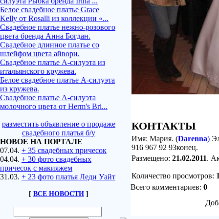
силуэта Рыбка бренда Irina ...
Белое свадебное платье Grace
Kelly от Rosalli из коллекции «...
Свадебное платье нежно-розового
цвета бренда Анна Богдан.
Свадебное длинное платье со
шлейфом цвета айвори.
Свадебное платье А-силуэта из
итальянского кружева.
Белое свадебное платье А-силуэта
из кружева.
Свадебное платье А-силуэта
молочного цвета от Herm's Bri...
КОНТАКТЫ
разместить объявление о продаже
свадебного платья б/у
Имя: Мария. (
Darenna
)
Эл
НОВОЕ НА ПОРТАЛЕ
916 967 92 93конец.
07.04.
+ 35 свадебных причесок
Размещено:
21.02.2011
. А
04.04.
+ 30 фото свадебных
причесок с макияжем
Количество просмотров
:
31.03.
+ 23 фото платья Леди Уайт
Всего комментариев:
0
[
ВСЕ НОВОСТИ
]
Доб