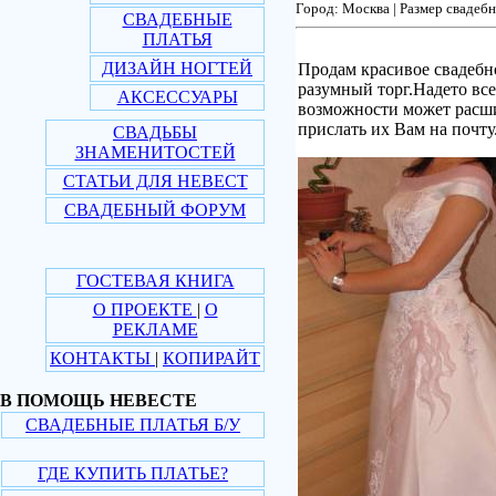
Город: Москва | Размер свадебн
СВАДЕБНЫЕ
ПЛАТЬЯ
ДИЗАЙН НОГТЕЙ
Продам красивое свадебно
разумный торг.Надето все
АКСЕССУАРЫ
возможности может расши
прислать их Вам на почту
СВАДЬБЫ
ЗНАМЕНИТОСТЕЙ
СТАТЬИ ДЛЯ НЕВЕСТ
СВАДЕБНЫЙ ФОРУМ
ГОСТЕВАЯ КНИГА
О ПРОЕКТЕ
|
О
РЕКЛАМЕ
КОНТАКТЫ
|
КОПИРАЙТ
В ПОМОЩЬ НЕВЕСТЕ
СВАДЕБНЫЕ ПЛАТЬЯ Б/У
ГДЕ КУПИТЬ ПЛАТЬЕ?