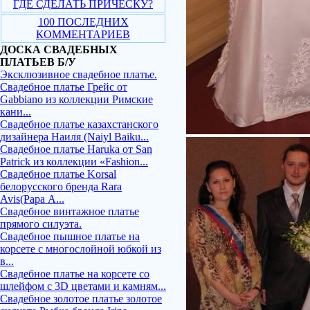
ГДЕ СДЕЛАТЬ ПРИЧЕСКУ?
100 ПОСЛЕДНИХ
КОММЕНТАРИЕВ
ДОСКА СВАДЕБНЫХ
ПЛАТЬЕВ Б/У
Эксклюзивное свадебное платье.
Свадебное платье Грейс от
Gabbiano из коллекции Римские
кани...
Свадебное платье казахстанского
дизайнера Наиля (Naiyl Baiku...
Свадебное платье Haruka от San
Patrick из коллекции «Fashion...
Свадебное платье Korsal
белорусского бренда Rara
Avis(Рара А...
Свадебное винтажное платье
прямого силуэта.
Свадебное пышное платье на
корсете с многослойной юбкой из
в...
Свадебное платье на корсете со
шлейфом с 3D цветами и камням...
Свадебное золотое платье золотое