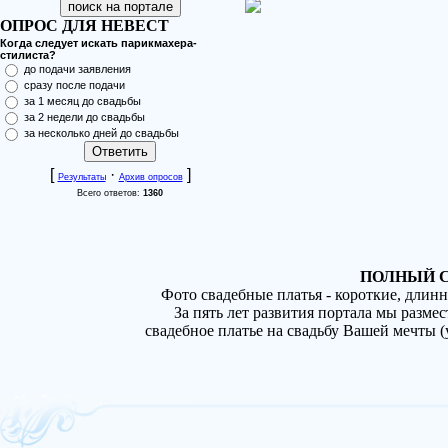
ОПРОС ДЛЯ НЕВЕСТ
Когда следует искать парикмахера-
стилиста?
до подачи заявления
сразу после подачи
за 1 месяц до свадьбы
за 2 недели до свадьбы
за несколько дней до свадьбы
[
·
]
Результаты
Архив опросов
Всего ответов:
1360
ПОЛНЫЙ С
Фото свадебные платья - короткие, длин
За пять лет развития портала мы разме
свадебное платье на свадьбу Вашей мечты 