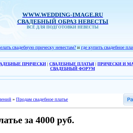
WWW.WEDDING-IMAGE.RU
СВАДЕБНЫЙ ОБРАЗ НЕВЕСТЫ
ВСЁ ДЛЯ ПОДГОТОВКИ НЕВЕСТЫ
делать свадебную прическу невестам?
и
где купить свадебное пла
АДЕБНЫЕ ПРИЧЕСКИ
|
СВАДЕБНЫЕ ПЛАТЬЯ
|
ПРИЧЕСКИ И М
СВАДЕБНЫЙ ФОРУМ
лений
»
Продам свадебное платье
атье за 4000 руб.