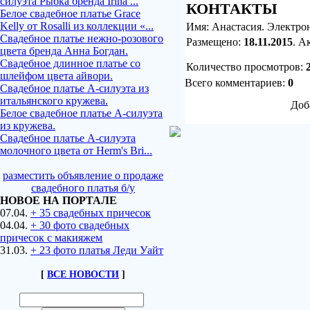
силуэта Рыбка бренда Irina ...
КОНТАКТЫ
Белое свадебное платье Grace
Kelly от Rosalli из коллекции «...
Имя: Анастасия. Электро
Свадебное платье нежно-розового
Размещено:
18.11.2015
. А
цвета бренда Анна Богдан.
Свадебное длинное платье со
Количество просмотров
:
шлейфом цвета айвори.
Всего комментариев:
0
Свадебное платье А-силуэта из
итальянского кружева.
Доб
Белое свадебное платье А-силуэта
из кружева.
Свадебное платье А-силуэта
молочного цвета от Herm's Bri...
разместить объявление о продаже
свадебного платья б/у
НОВОЕ НА ПОРТАЛЕ
07.04.
+ 35 свадебных причесок
04.04.
+ 30 фото свадебных
причесок с макияжем
31.03.
+ 23 фото платья Леди Уайт
[
ВСЕ НОВОСТИ
]