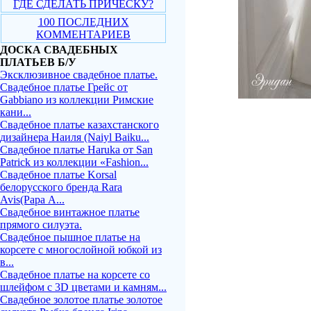
ГДЕ СДЕЛАТЬ ПРИЧЕСКУ?
100 ПОСЛЕДНИХ
КОММЕНТАРИЕВ
ДОСКА СВАДЕБНЫХ
ПЛАТЬЕВ Б/У
Эксклюзивное свадебное платье.
Свадебное платье Грейс от
Gabbiano из коллекции Римские
кани...
Свадебное платье казахстанского
дизайнера Наиля (Naiyl Baiku...
Свадебное платье Haruka от San
Patrick из коллекции «Fashion...
Свадебное платье Korsal
белорусского бренда Rara
Avis(Рара А...
Свадебное винтажное платье
прямого силуэта.
Свадебное пышное платье на
корсете с многослойной юбкой из
в...
Свадебное платье на корсете со
шлейфом с 3D цветами и камням...
Свадебное золотое платье золотое