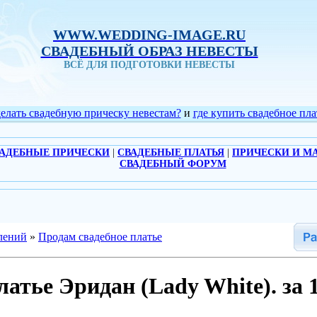
WWW.WEDDING-IMAGE.RU
СВАДЕБНЫЙ ОБРАЗ НЕВЕСТЫ
ВСЁ ДЛЯ ПОДГОТОВКИ НЕВЕСТЫ
делать свадебную прическу невестам?
и
где купить свадебное пла
АДЕБНЫЕ ПРИЧЕСКИ
|
СВАДЕБНЫЕ ПЛАТЬЯ
|
ПРИЧЕСКИ И М
СВАДЕБНЫЙ ФОРУМ
лений
»
Продам свадебное платье
атье Эридан (Lady White). за 1