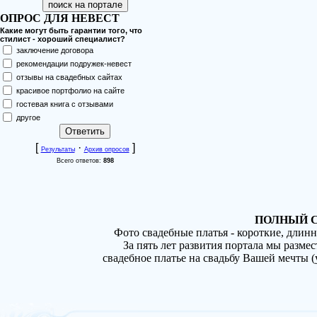
ОПРОС ДЛЯ НЕВЕСТ
Какие могут быть гарантии того, что
стилист - хороший специалист?
заключение договора
рекомендации подружек-невест
отзывы на свадебных сайтах
красивое портфолио на сайте
гостевая книга с отзывами
другое
[
·
]
Результаты
Архив опросов
Всего ответов:
898
ПОЛНЫЙ С
Фото свадебные платья - короткие, длин
За пять лет развития портала мы разме
свадебное платье на свадьбу Вашей мечты 