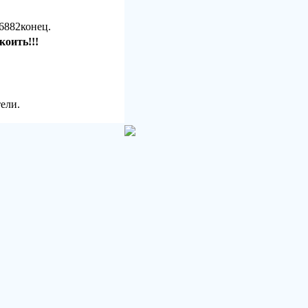
6882конец.
коить!!!
ели.