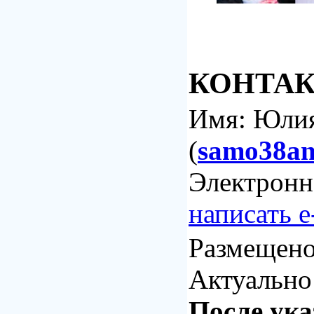
КОНТА
Имя: Юли
(
samo38a
Электронн
написать e
Размещен
Актуально 
После ука