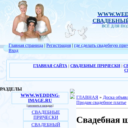
WWW.WED
СВАДЕБНЫЙ
ВСЁ ДЛЯ П
Главная страница
|
Регистрация
|
где сделать свадебную при
Вход
ГЛАВНАЯ САЙТА
|
СВАДЕБНЫЕ ПРИЧЕСКИ
|
С
С
РАЗДЕЛЫ
WWW.WEDDING-
ГЛАВНАЯ
»
Доска объяв
IMAGE.RU
Продам свадебное платье
[запомнить в закладках]
СВАДЕБНЫЕ
Свадебная ш
ПРИЧЕСКИ
СВАДЕБНЫЙ