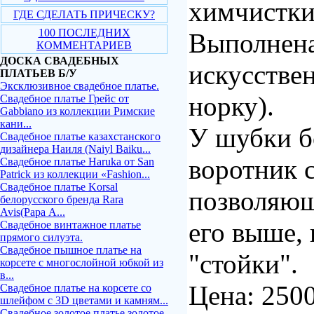
химчистки
ГДЕ СДЕЛАТЬ ПРИЧЕСКУ?
100 ПОСЛЕДНИХ
Выполнена
КОММЕНТАРИЕВ
ДОСКА СВАДЕБНЫХ
искусствен
ПЛАТЬЕВ Б/У
Эксклюзивное свадебное платье.
норку).
Свадебное платье Грейс от
Gabbiano из коллекции Римские
кани...
У шубки 
Свадебное платье казахстанского
дизайнера Наиля (Naiyl Baiku...
воротник 
Свадебное платье Haruka от San
Patrick из коллекции «Fashion...
Свадебное платье Korsal
позволяющ
белорусского бренда Rara
Avis(Рара А...
его выше,
Свадебное винтажное платье
прямого силуэта.
Свадебное пышное платье на
"стойки".
корсете с многослойной юбкой из
в...
Цена: 250
Свадебное платье на корсете со
шлейфом с 3D цветами и камням...
Свадебное золотое платье золотое