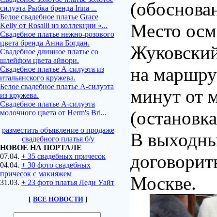
(обоснова
силуэта Рыбка бренда Irina ...
Белое свадебное платье Grace
Место осм
Kelly от Rosalli из коллекции «...
Свадебное платье нежно-розового
цвета бренда Анна Богдан.
Жуковский
Свадебное длинное платье со
шлейфом цвета айвори.
на маршру
Свадебное платье А-силуэта из
итальянского кружева.
Белое свадебное платье А-силуэта
минут от 
из кружева.
Свадебное платье А-силуэта
(остановка
молочного цвета от Herm's Bri...
разместить объявление о продаже
В выходны
свадебного платья б/у
НОВОЕ НА ПОРТАЛЕ
договорить
07.04.
+ 35 свадебных причесок
04.04.
+ 30 фото свадебных
причесок с макияжем
Москве.
31.03.
+ 23 фото платья Леди Уайт
[
ВСЕ НОВОСТИ
]