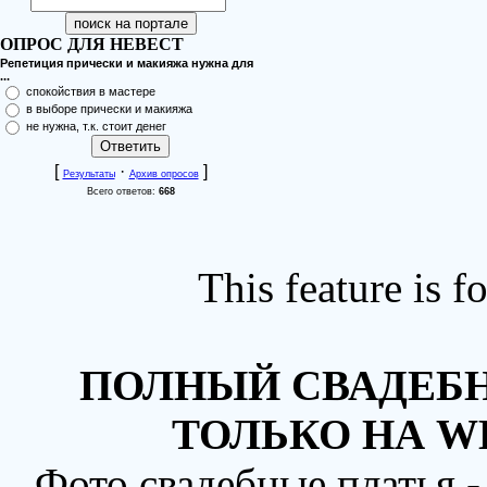
ОПРОС ДЛЯ НЕВЕСТ
Репетиция прически и макияжа нужна для
...
спокойствия в мастере
в выборе прически и макияжа
не нужна, т.к. стоит денег
[
·
]
Результаты
Архив опросов
Всего ответов:
668
This feature is 
ПОЛНЫЙ СВАДЕБН
ТОЛЬКО НА W
Фото свадебные платья 