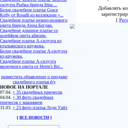
силуэта Рыбка бренда Irina ...
Добавлять ко
Белое свадебное платье Grace
зарегистрир
Kelly от Rosalli из коллекции «...
[
Рег
Свадебное платье нежно-розового
цвета бренда Анна Богдан.
Свадебное длинное платье со
шлейфом цвета айвори.
Свадебное платье А-силуэта из
итальянского кружева.
Белое свадебное платье А-силуэта
из кружева.
Свадебное платье А-силуэта
молочного цвета от Herm's Bri...
разместить объявление о продаже
свадебного платья б/у
НОВОЕ НА ПОРТАЛЕ
07.04.
+ 35 свадебных причесок
04.04.
+ 30 фото свадебных
причесок с макияжем
31.03.
+ 23 фото платья Леди Уайт
[
ВСЕ НОВОСТИ
]