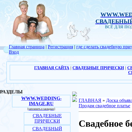
WWW.WED
СВАДЕБНЫЙ
ВСЁ ДЛЯ П
Главная страница
|
Регистрация
|
где сделать свадебную при
Вход
ГЛАВНАЯ САЙТА
|
СВАДЕБНЫЕ ПРИЧЕСКИ
|
С
С
РАЗДЕЛЫ
WWW.WEDDING-
ГЛАВНАЯ
»
Доска объяв
IMAGE.RU
Продам свадебное платье
[запомнить в закладках]
СВАДЕБНЫЕ
Свадебное б
ПРИЧЕСКИ
СВАДЕБНЫЙ