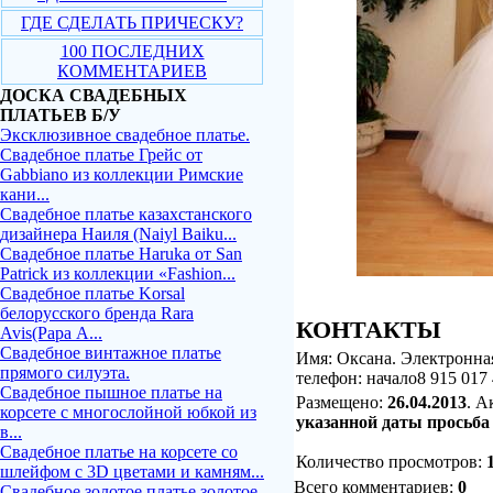
ГДЕ СДЕЛАТЬ ПРИЧЕСКУ?
100 ПОСЛЕДНИХ
КОММЕНТАРИЕВ
ДОСКА СВАДЕБНЫХ
ПЛАТЬЕВ Б/У
Эксклюзивное свадебное платье.
Свадебное платье Грейс от
Gabbiano из коллекции Римские
кани...
Свадебное платье казахстанского
дизайнера Наиля (Naiyl Baiku...
Свадебное платье Haruka от San
Patrick из коллекции «Fashion...
Свадебное платье Korsal
белорусского бренда Rara
КОНТАКТЫ
Avis(Рара А...
Свадебное винтажное платье
Имя: Оксана. Электронна
прямого силуэта.
телефон
: начало8 915 017
Свадебное пышное платье на
Размещено:
26.04.2013
. А
корсете с многослойной юбкой из
указанной даты просьба 
в...
Свадебное платье на корсете со
Количество просмотров
:
шлейфом с 3D цветами и камням...
Всего комментариев:
0
Свадебное золотое платье золотое