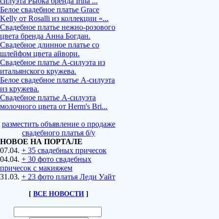
силуэта Рыбка бренда Irina ...
Белое свадебное платье Grace
Kelly от Rosalli из коллекции «...
Свадебное платье нежно-розового
цвета бренда Анна Богдан.
Свадебное длинное платье со
шлейфом цвета айвори.
Свадебное платье А-силуэта из
итальянского кружева.
Белое свадебное платье А-силуэта
из кружева.
Свадебное платье А-силуэта
молочного цвета от Herm's Bri...
разместить объявление о продаже
свадебного платья б/у
НОВОЕ НА ПОРТАЛЕ
07.04.
+ 35 свадебных причесок
04.04.
+ 30 фото свадебных
причесок с макияжем
31.03.
+ 23 фото платья Леди Уайт
[
ВСЕ НОВОСТИ
]