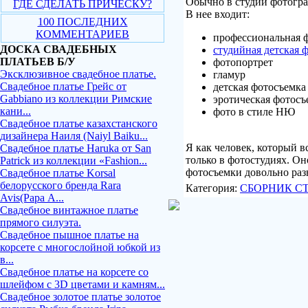
Обычно в студии фотогр
ГДЕ СДЕЛАТЬ ПРИЧЕСКУ?
В нее входит:
100 ПОСЛЕДНИХ
КОММЕНТАРИЕВ
профессиональная 
ДОСКА СВАДЕБНЫХ
студийная детская 
ПЛАТЬЕВ Б/У
фотопортрет
Эксклюзивное свадебное платье.
гламур
Свадебное платье Грейс от
детская фотосъемка
Gabbiano из коллекции Римские
эротическая фотосъ
кани...
фото в стиле НЮ
Свадебное платье казахстанского
дизайнера Наиля (Naiyl Baiku...
Я как человек, который в
Свадебное платье Haruka от San
только в фотостудиях. Он
Patrick из коллекции «Fashion...
фотосъемки довольно разн
Свадебное платье Korsal
белорусского бренда Rara
Категория:
СБОРНИК С
Avis(Рара А...
Свадебное винтажное платье
прямого силуэта.
Свадебное пышное платье на
корсете с многослойной юбкой из
в...
Свадебное платье на корсете со
шлейфом с 3D цветами и камням...
Свадебное золотое платье золотое