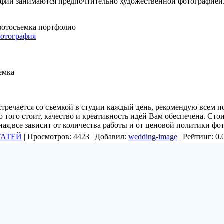
афии занимаются предпочтительно художественной фотографией
фотосъемка портфолио
фотография
емка
стречается со съемкой в студии каждый день, рекомендую всем 
о того стоит, качество и креативность идей Вам обеспечена. Ст
ая,все зависит от количества работы и от ценовой политики фо
ТАТЕЙ
| Просмотров: 4423 | Добавил:
wedding-image
| Рейтинг: 0.0