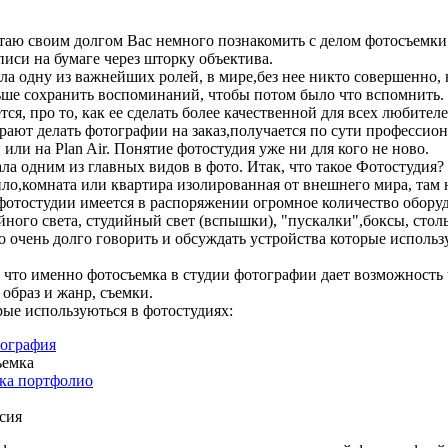
аю своим долгом Вас немного познакомить с делом фотосъемки 
иси на бумаге через шторку объектива.
ла одну из важнейших ролей, в мире,без нее никто совершенно,
ьше сохранить воспоминаний, чтобы потом было что вспомнить. 
ся, про то, как ее сделать более качественной для всех любителе
ают делать фотографии на заказ,получается по сути профессион
или на Plan Air. Понятие фотостудия уже ни для кого не ново.
ла одним из главных видов в фото. Итак, что такое Фотостудия?
ло,комната или квартира изолированная от внешнего мира, там н
 фотостудии имеется в распоряжении огромное количество обору
ного света, студийный свет (вспышки), "пускалки",боксы, стол
 очень долго говорить и обсуждать устройства которые использ
, что именно фотосъемка в студии фотографии дает возможность 
образ и жанр, съемки.
ые используються в фотостудиях:
тография
ъемка
мка портфолио
сия