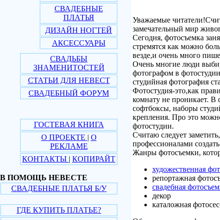
СВАДЕБНЫЕ
ПЛАТЬЯ
Уважаемые читатели!Счит
замечательный мир живоп
ДИЗАЙН НОГТЕЙ
Сегодня, фотосъемка заня
АКСЕССУАРЫ
стремятся как можно бол
везде,и очень много пишет
СВАДЬБЫ
Очень многие люди выбир
ЗНАМЕНИТОСТЕЙ
фотографом в фотостудии 
СТАТЬИ ДЛЯ НЕВЕСТ
студийная фотография ста
Фотостудия-это,как прави
СВАДЕБНЫЙ ФОРУМ
комнату не проникает. В
софтбоксы, наборы студий
крепления. Про это можно
ГОСТЕВАЯ КНИГА
фотостудии.
Считаю следует заметить
О ПРОЕКТЕ
|
О
профессионалами создать 
РЕКЛАМЕ
Жанры фотосъемки, котор
КОНТАКТЫ
|
КОПИРАЙТ
художественная фо
В ПОМОЩЬ НЕВЕСТЕ
репортажная фотос
свадебная фотосъе
СВАДЕБНЫЕ ПЛАТЬЯ Б/У
декор
каталожная фотосес
ГДЕ КУПИТЬ ПЛАТЬЕ?