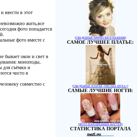
и ввести в этот
 невозможно жить,все
сегодня фото попадается
й.
[
СВАДЕБНЫЕ ПРИЧЕСКИ И МАКИЯЖ
]
альные фото вместе с
САМОЕ ЛУЧШЕЕ ПЛАТЬЕ:
е бывает окон и свет в
дования: моноподы,
ы для съёмки и
уются чисто в
человеку совместно с
[
СВАДЕБНЫЕ ПЛАТЬЯ <ОКСАНА МУХА>
]
САМЫЕ ЛУЧШИЕ НОГТИ:
[
ФОТО НАРОЩЕННЫХ НОГТЕЙ
]
СТАТИСТИКА ПОРТАЛА