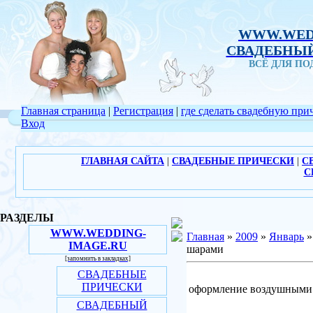
WWW.WED
СВАДЕБНЫЙ
ВСЁ ДЛЯ П
Главная страница
|
Регистрация
|
где сделать свадебную при
Вход
ГЛАВНАЯ САЙТА
|
СВАДЕБНЫЕ ПРИЧЕСКИ
|
С
С
РАЗДЕЛЫ
WWW.WEDDING-
Главная
»
2009
»
Январь
»
IMAGE.RU
шарами
[запомнить в закладках]
СВАДЕБНЫЕ
ПРИЧЕСКИ
оформление воздушными
СВАДЕБНЫЙ