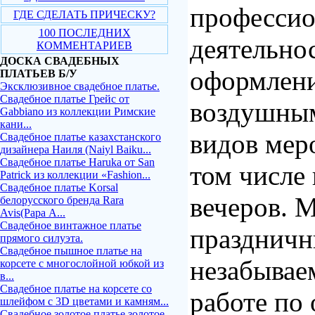
професси
ГДЕ СДЕЛАТЬ ПРИЧЕСКУ?
100 ПОСЛЕДНИХ
деятельно
КОММЕНТАРИЕВ
ДОСКА СВАДЕБНЫХ
оформлен
ПЛАТЬЕВ Б/У
Эксклюзивное свадебное платье.
Свадебное платье Грейс от
воздушны
Gabbiano из коллекции Римские
кани...
видов мер
Свадебное платье казахстанского
дизайнера Наиля (Naiyl Baiku...
Свадебное платье Haruka от San
том числе
Patrick из коллекции «Fashion...
Свадебное платье Korsal
вечеров. 
белорусского бренда Rara
Avis(Рара А...
Свадебное винтажное платье
празднич
прямого силуэта.
Свадебное пышное платье на
незабывае
корсете с многослойной юбкой из
в...
Свадебное платье на корсете со
работе по
шлейфом с 3D цветами и камням...
Свадебное золотое платье золотое