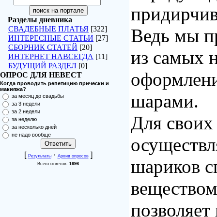
придирчив
Разделы дневника
СВАДЕБНЫЕ ПЛАТЬЯ
[322]
Ведь мы п
ИНТЕРЕСНЫЕ СТАТЬИ
[27]
СБОРНИК СТАТЕЙ
[20]
из самых 
ИНТЕРНЕТ НАВСЕГДА
[11]
БУДУЩИЙ РАЗДЕЛ
[0]
оформлен
ОПРОС ДЛЯ НЕВЕСТ
Когда проводить репетицию прически и
макияжа?
шарами.
за месяц до свадьбы
за 3 недели
за 2 недели
Для своих
за неделю
за несколько дней
не надо вообще
осуществл
[
·
]
Результаты
Архив опросов
шариков 
Всего ответов:
1696
веществом
позволяет