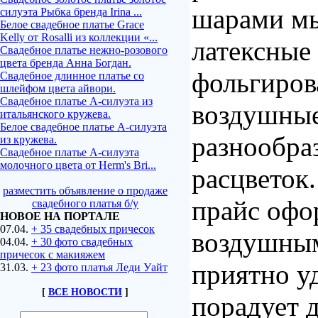
шарами м
силуэта Рыбка бренда Irina ...
Белое свадебное платье Grace
Kelly от Rosalli из коллекции «...
латексные
Свадебное платье нежно-розового
цвета бренда Анна Богдан.
фольгиро
Свадебное длинное платье со
шлейфом цвета айвори.
Свадебное платье А-силуэта из
воздушные
итальянского кружева.
Белое свадебное платье А-силуэта
разнообра
из кружева.
Свадебное платье А-силуэта
молочного цвета от Herm's Bri...
расцветок
разместить объявление о продаже
прайс офо
свадебного платья б/у
НОВОЕ НА ПОРТАЛЕ
07.04.
+ 35 свадебных причесок
воздушны
04.04.
+ 30 фото свадебных
причесок с макияжем
приятно у
31.03.
+ 23 фото платья Леди Уайт
[
ВСЕ НОВОСТИ
]
порадует 