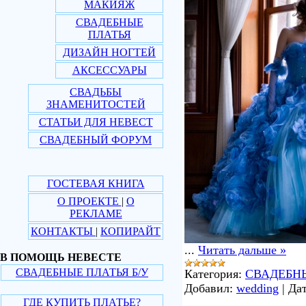
МАКИЯЖ
СВАДЕБНЫЕ
ПЛАТЬЯ
ДИЗАЙН НОГТЕЙ
АКСЕССУАРЫ
СВАДЬБЫ
ЗНАМЕНИТОСТЕЙ
СТАТЬИ ДЛЯ НЕВЕСТ
СВАДЕБНЫЙ ФОРУМ
ГОСТЕВАЯ КНИГА
О ПРОЕКТЕ
|
О
РЕКЛАМЕ
КОНТАКТЫ
|
КОПИРАЙТ
...
Читать дальше »
В ПОМОЩЬ НЕВЕСТЕ
СВАДЕБНЫЕ ПЛАТЬЯ Б/У
Категория:
СВАДЕБН
Добавил:
wedding
|
Дат
ГДЕ КУПИТЬ ПЛАТЬЕ?