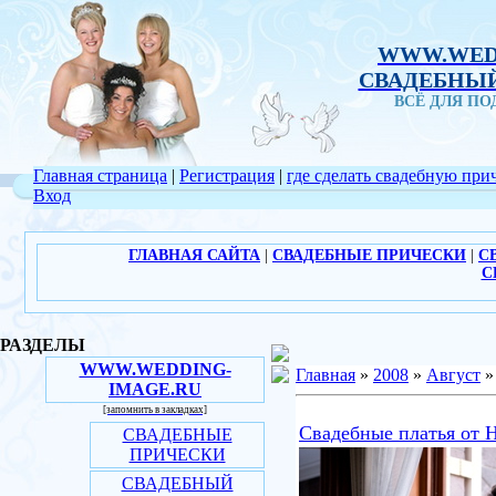
WWW.WED
СВАДЕБНЫЙ
ВСЁ ДЛЯ П
Главная страница
|
Регистрация
|
где сделать свадебную при
Вход
ГЛАВНАЯ САЙТА
|
СВАДЕБНЫЕ ПРИЧЕСКИ
|
С
С
РАЗДЕЛЫ
WWW.WEDDING-
Главная
»
2008
»
Август
»
IMAGE.RU
[запомнить в закладках]
Свадебные платья от H
СВАДЕБНЫЕ
ПРИЧЕСКИ
СВАДЕБНЫЙ