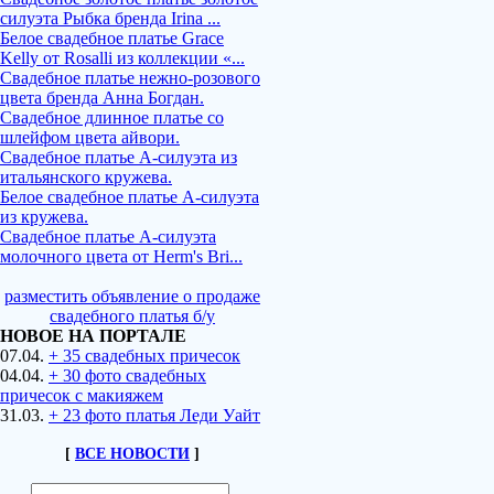
силуэта Рыбка бренда Irina ...
Белое свадебное платье Grace
Kelly от Rosalli из коллекции «...
Свадебное платье нежно-розового
цвета бренда Анна Богдан.
Свадебное длинное платье со
шлейфом цвета айвори.
Свадебное платье А-силуэта из
итальянского кружева.
Белое свадебное платье А-силуэта
из кружева.
Свадебное платье А-силуэта
молочного цвета от Herm's Bri...
разместить объявление о продаже
свадебного платья б/у
НОВОЕ НА ПОРТАЛЕ
07.04.
+ 35 свадебных причесок
04.04.
+ 30 фото свадебных
причесок с макияжем
31.03.
+ 23 фото платья Леди Уайт
[
ВСЕ НОВОСТИ
]