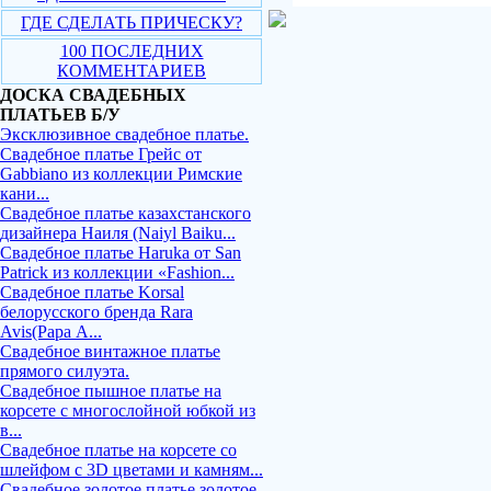
ГДЕ СДЕЛАТЬ ПРИЧЕСКУ?
100 ПОСЛЕДНИХ
КОММЕНТАРИЕВ
ДОСКА СВАДЕБНЫХ
ПЛАТЬЕВ Б/У
Эксклюзивное свадебное платье.
Свадебное платье Грейс от
Gabbiano из коллекции Римские
кани...
Свадебное платье казахстанского
дизайнера Наиля (Naiyl Baiku...
Свадебное платье Haruka от San
Patrick из коллекции «Fashion...
Свадебное платье Korsal
белорусского бренда Rara
Avis(Рара А...
Свадебное винтажное платье
прямого силуэта.
Свадебное пышное платье на
корсете с многослойной юбкой из
в...
Свадебное платье на корсете со
шлейфом с 3D цветами и камням...
Свадебное золотое платье золотое