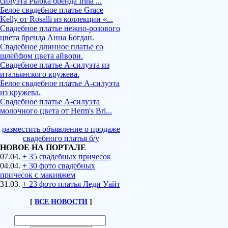
силуэта Рыбка бренда Irina ...
Белое свадебное платье Grace
Kelly от Rosalli из коллекции «...
Свадебное платье нежно-розового
цвета бренда Анна Богдан.
Свадебное длинное платье со
шлейфом цвета айвори.
Свадебное платье А-силуэта из
итальянского кружева.
Белое свадебное платье А-силуэта
из кружева.
Свадебное платье А-силуэта
молочного цвета от Herm's Bri...
разместить объявление о продаже
свадебного платья б/у
НОВОЕ НА ПОРТАЛЕ
07.04.
+ 35 свадебных причесок
04.04.
+ 30 фото свадебных
причесок с макияжем
31.03.
+ 23 фото платья Леди Уайт
[
ВСЕ НОВОСТИ
]