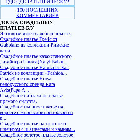
ГДЕ СДЕЛАТЬ ПРИЧЕСКУ?
100 ПОСЛЕДНИХ
КОММЕНТАРИЕВ
ДОСКА СВАДЕБНЫХ
ПЛАТЬЕВ Б/У
Эксклюзивное свадебное платье.
Свадебное платье Грейс от
Gabbiano из коллекции Римские
кани...
Свадебное платье казахстанского
дизайнера Наиля (Naiyl Baiku...
Свадебное платье Haruka от San
Patrick из коллекции «Fashion...
Свадебное платье Korsal
белорусского бренда Rara
Avis(Рара А...
Свадебное винтажное платье
прямого силуэта.
Свадебное пышное платье на
корсете с многослойной юбкой из
в...
Свадебное платье на корсете со
шлейфом с 3D цветами и камням...
Свадебное золотое платье золотое