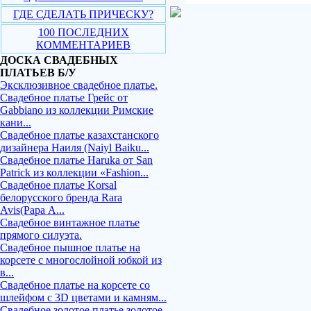
ГДЕ СДЕЛАТЬ ПРИЧЕСКУ?
100 ПОСЛЕДНИХ
КОММЕНТАРИЕВ
ДОСКА СВАДЕБНЫХ
ПЛАТЬЕВ Б/У
Эксклюзивное свадебное платье.
Свадебное платье Грейс от
Gabbiano из коллекции Римские
кани...
Свадебное платье казахстанского
дизайнера Наиля (Naiyl Baiku...
Свадебное платье Haruka от San
Patrick из коллекции «Fashion...
Свадебное платье Korsal
белорусского бренда Rara
Avis(Рара А...
Свадебное винтажное платье
прямого силуэта.
Свадебное пышное платье на
корсете с многослойной юбкой из
в...
Свадебное платье на корсете со
шлейфом с 3D цветами и камням...
Свадебное золотое платье золотое