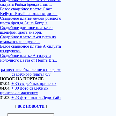
силуэта Рыбка бренда Irina ...
Белое свадебное платье Grace
Kelly от Rosalli из коллекции «...
Свадебное платье нежно-розового
цвета бренда Анна Богдан.
Свадебное длинное платье со
шлейфом цвета айвори.
Свадебное платье А-силуэта из
итальянского кружева.
Белое свадебное платье А-силуэта
из кружева.
Свадебное платье А-силуэта
молочного цвета от Herm's Bri...
разместить объявление о продаже
свадебного платья б/у
НОВОЕ НА ПОРТАЛЕ
07.04.
+ 35 свадебных причесок
04.04.
+ 30 фото свадебных
причесок с макияжем
31.03.
+ 23 фото платья Леди Уайт
[
ВСЕ НОВОСТИ
]