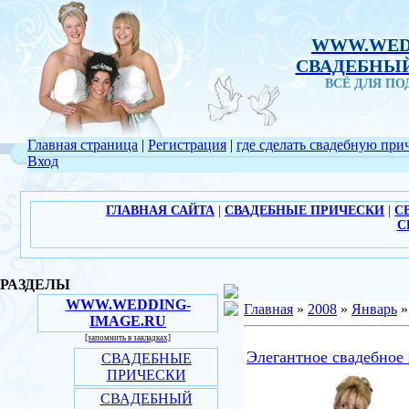
WWW.WED
СВАДЕБНЫЙ
ВСЁ ДЛЯ П
Главная страница
|
Регистрация
|
где сделать свадебную при
Вход
ГЛАВНАЯ САЙТА
|
СВАДЕБНЫЕ ПРИЧЕСКИ
|
С
С
РАЗДЕЛЫ
WWW.WEDDING-
Главная
»
2008
»
Январь
»
IMAGE.RU
[запомнить в закладках]
Элегантное свадебное 
СВАДЕБНЫЕ
ПРИЧЕСКИ
СВАДЕБНЫЙ