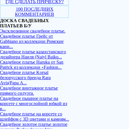
ГДЕ СДЕЛАТЬ ПРИЧЕСКУ?
100 ПОСЛЕДНИХ
КОММЕНТАРИЕВ
ДОСКА СВАДЕБНЫХ
ПЛАТЬЕВ Б/У
Эксклюзивное свадебное платье.
Свадебное платье Грейс от
Gabbiano из коллекции Римские
кани...
Свадебное платье казахстанского
дизайнера Наиля (Naiyl Baiku...
Свадебное платье Haruka от San
Patrick из коллекции «Fashion...
Свадебное платье Korsal
белорусского бренда Rara
Avis(Рара А...
Свадебное винтажное платье
прямого силуэта.
Свадебное пышное платье на
корсете с многослойной юбкой из
в...
Свадебное платье на корсете со
шлейфом с 3D цветами и камням...
Свадебное золотое платье золотое