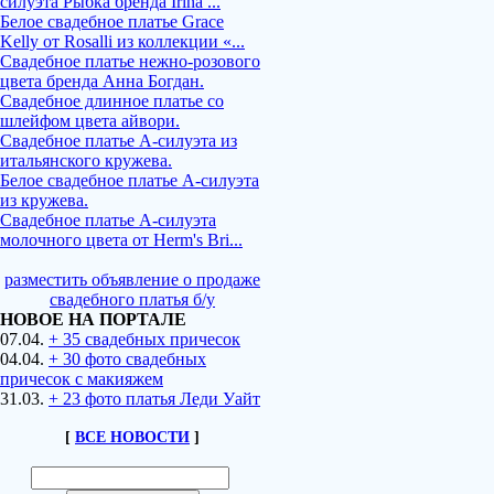
силуэта Рыбка бренда Irina ...
Белое свадебное платье Grace
Kelly от Rosalli из коллекции «...
Свадебное платье нежно-розового
цвета бренда Анна Богдан.
Свадебное длинное платье со
шлейфом цвета айвори.
Свадебное платье А-силуэта из
итальянского кружева.
Белое свадебное платье А-силуэта
из кружева.
Свадебное платье А-силуэта
молочного цвета от Herm's Bri...
разместить объявление о продаже
свадебного платья б/у
НОВОЕ НА ПОРТАЛЕ
07.04.
+ 35 свадебных причесок
04.04.
+ 30 фото свадебных
причесок с макияжем
31.03.
+ 23 фото платья Леди Уайт
[
ВСЕ НОВОСТИ
]