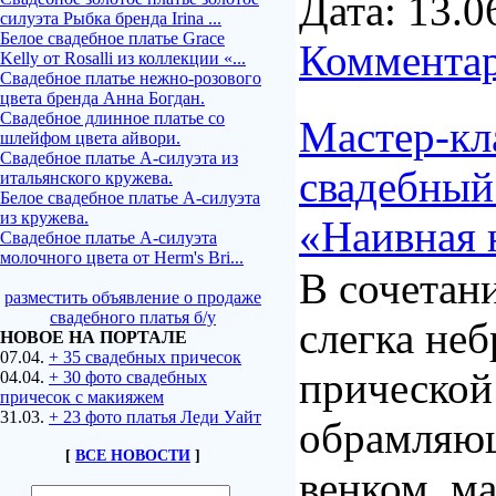
Дата:
13.0
силуэта Рыбка бренда Irina ...
Белое свадебное платье Grace
Комментар
Kelly от Rosalli из коллекции «...
Свадебное платье нежно-розового
цвета бренда Анна Богдан.
Свадебное длинное платье со
Мастер-кл
шлейфом цвета айвори.
Свадебное платье А-силуэта из
свадебный
итальянского кружева.
Белое свадебное платье А-силуэта
из кружева.
«Наивная 
Свадебное платье А-силуэта
молочного цвета от Herm's Bri...
В сочетан
разместить объявление о продаже
свадебного платья б/у
слегка не
НОВОЕ НА ПОРТАЛЕ
07.04.
+ 35 свадебных причесок
прической 
04.04.
+ 30 фото свадебных
причесок с макияжем
31.03.
+ 23 фото платья Леди Уайт
обрамляю
[
ВСЕ НОВОСТИ
]
венком, м