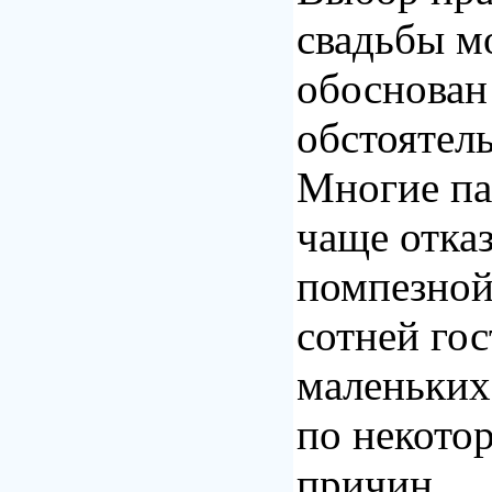
свадьбы м
обоснован
обстоятел
Многие па
чаще отка
помпезной
сотней гос
маленьких
по некото
причин.