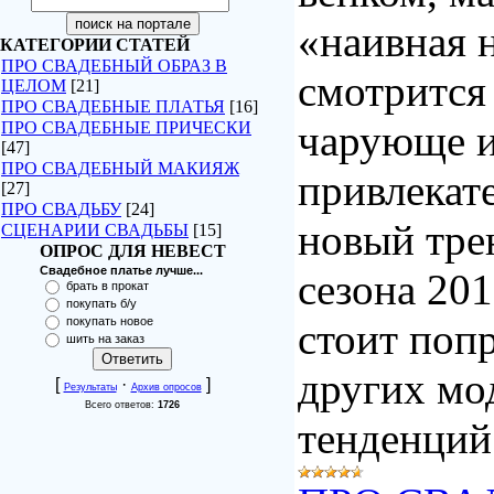
«наивная 
КАТЕГОРИИ СТАТЕЙ
ПРО СВАДЕБНЫЙ ОБРАЗ В
смотрится
ЦЕЛОМ
[21]
ПРО СВАДЕБНЫЕ ПЛАТЬЯ
[16]
чарующе 
ПРО СВАДЕБНЫЕ ПРИЧЕСКИ
[47]
ПРО СВАДЕБНЫЙ МАКИЯЖ
привлекат
[27]
ПРО СВАДЬБУ
[24]
новый тре
СЦЕНАРИИ СВАДЬБЫ
[15]
ОПРОС ДЛЯ НЕВЕСТ
Свадебное платье лучше...
сезона 201
брать в прокат
покупать б/у
покупать новое
стоит поп
шить на заказ
других мо
[
·
]
Результаты
Архив опросов
Всего ответов:
1726
тенденций