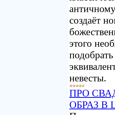
античному
создаёт н
божествен
этого нео
подобрать
эквивален
невесты.
ПРО СВА
ОБРАЗ В