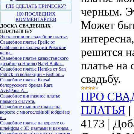
ГДЕ СДЕЛАТЬ ПРИЧЕСКУ?
черным. Э
100 ПОСЛЕДНИХ
КОММЕНТАРИЕВ
Может быт
ДОСКА СВАДЕБНЫХ
ПЛАТЬЕВ Б/У
интересна,
Эксклюзивное свадебное платье.
Свадебное платье Грейс от
Gabbiano из коллекции Римские
решится н
кани...
Свадебное платье казахстанского
платье на
дизайнера Наиля (Naiyl Baiku...
Свадебное платье Haruka от San
Patrick из коллекции «Fashion...
свадьбу.
Свадебное платье Korsal
белорусского бренда Rara
Avis(Рара А...
ПРО СВА
Свадебное винтажное платье
прямого силуэта.
ПЛАТЬЯ
|
Свадебное пышное платье на
корсете с многослойной юбкой из
в...
4173
|
Доб
Свадебное платье на корсете со
шлейфом с 3D цветами и камням...
Свадебное золотое платье золотое