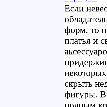
Если невес
обладате
форм, то 
платья и 
аксессуаро
придержив
некоторых
скрыть не
фигуры. 
полным кр