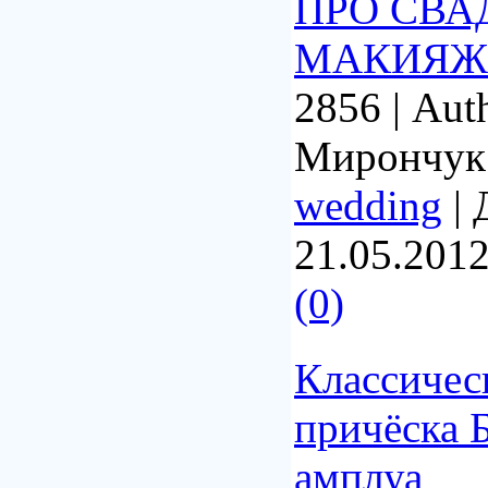
ПРО СВА
МАКИЯЖ
2856
|
Aut
Мирончук
wedding
|
21.05.201
(0)
Классичес
причёска Б
амплуа