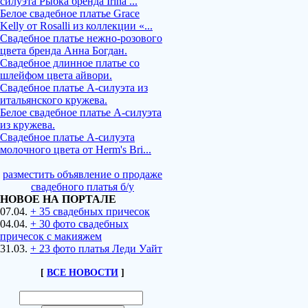
силуэта Рыбка бренда Irina ...
Белое свадебное платье Grace
Kelly от Rosalli из коллекции «...
Свадебное платье нежно-розового
цвета бренда Анна Богдан.
Свадебное длинное платье со
шлейфом цвета айвори.
Свадебное платье А-силуэта из
итальянского кружева.
Белое свадебное платье А-силуэта
из кружева.
Свадебное платье А-силуэта
молочного цвета от Herm's Bri...
разместить объявление о продаже
свадебного платья б/у
НОВОЕ НА ПОРТАЛЕ
07.04.
+ 35 свадебных причесок
04.04.
+ 30 фото свадебных
причесок с макияжем
31.03.
+ 23 фото платья Леди Уайт
[
ВСЕ НОВОСТИ
]