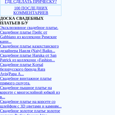
ГДЕ СДЕЛАТЬ ПРИЧЕСКУ?
100 ПОСЛЕДНИХ
КОММЕНТАРИЕВ
ДОСКА СВАДЕБНЫХ
ПЛАТЬЕВ Б/У
Эксклюзивное свадебное платье.
Свадебное платье Грейс от
Gabbiano из коллекции Римские
кани...
Свадебное платье казахстанского
дизайнера Наиля (Naiyl Baiku...
Свадебное платье Haruka от San
Patrick из коллекции «Fashion...
Свадебное платье Korsal
белорусского бренда Rara
Avis(Рара А...
Свадебное винтажное платье
прямого силуэта.
Свадебное пышное платье на
корсете с многослойной юбкой из
в...
Свадебное платье на корсете со
шлейфом с 3D цветами и камням...
Свадебное золотое платье золотое