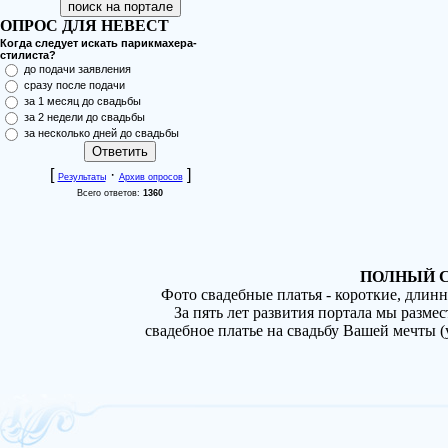
ОПРОС ДЛЯ НЕВЕСТ
Когда следует искать парикмахера-
стилиста?
до подачи заявления
сразу после подачи
за 1 месяц до свадьбы
за 2 недели до свадьбы
за несколько дней до свадьбы
[
·
]
Результаты
Архив опросов
Всего ответов:
1360
ПОЛНЫЙ С
Фото свадебные платья - короткие, длин
За пять лет развития портала мы разме
свадебное платье на свадьбу Вашей мечты 